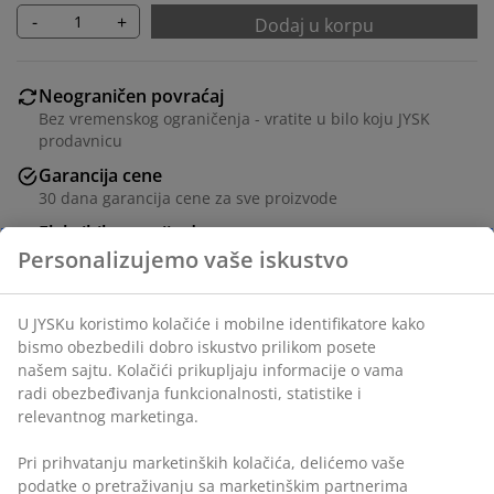
-
+
Dodaj u korpu
Neograničen povraćaj
Bez vremenskog ograničenja - vratite u bilo koju JYSK
prodavnicu
Garancija cene
30 dana garancija cene za sve proizvode
Fleksibilne opcije dostave
Brza i jednostavna dostava po vašem izboru
Šifra artikla: 4534658
Tehnički podaci