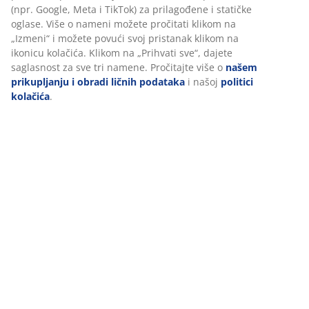
Recenzije
(
7
)
Dostava