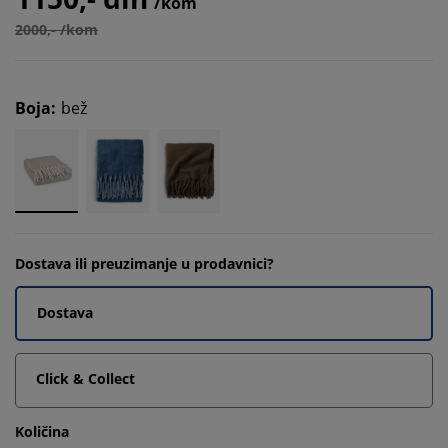
/kom
2000,- /kom
Boja
:
bež
Dostava ili preuzimanje u prodavnici?
Dostava
Click & Collect
Količina