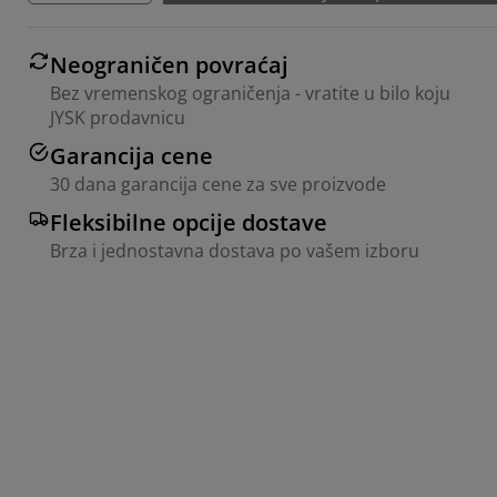
Neograničen povraćaj
Bez vremenskog ograničenja - vratite u bilo koju
JYSK prodavnicu
Garancija cene
30 dana garancija cene za sve proizvode
Fleksibilne opcije dostave
Brza i jednostavna dostava po vašem izboru