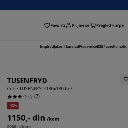
Favoriti
Prijavi se
Pregled korpe
ga
Inspiracija
Leci i katalozi
Prodavnice
B2B
Posao
Kontakt
TUSENFRYD
Ćebe TUSENFRYD 130x180 bež
(
7
)
-43%
2857%
1150,- din
/kom
14285%
2000,- /kom