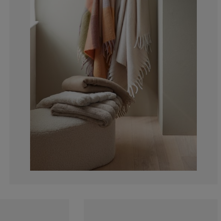
0%
14.2857142857
42.8571428571