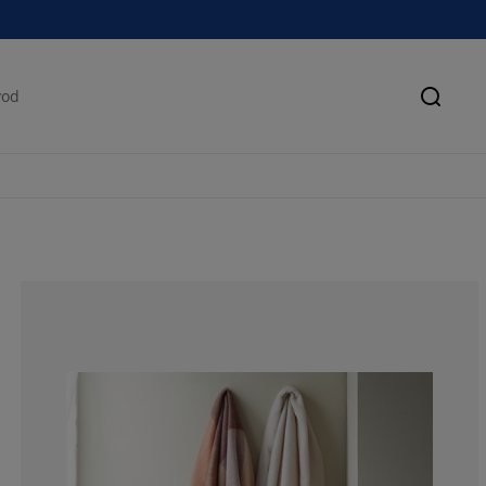
Pretra
28.5714285714
14.2857142857