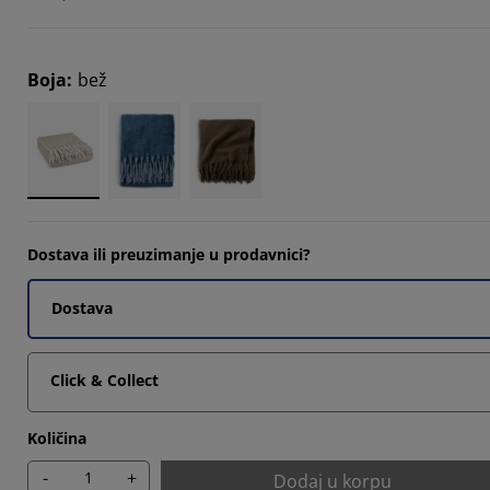
14285%
Boja
:
bež
42854%
Dostava ili preuzimanje u prodavnici?
Dostava
Click & Collect
Količina
-
+
Dodaj u korpu