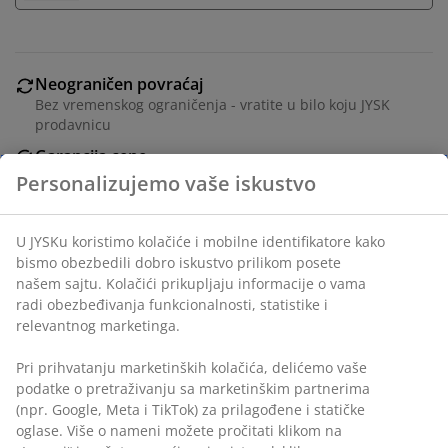
Neograničen povraćaj
Bez vremenskog ograničenja - vratite u bilo koju JYSK
prodavnicu
Garancija cene
30 dana garancija cene za sve proizvode
Fleksibilne opcije dostave
Brza i jednostavna dostava po vašem izboru
Bela LED sveća u sivoj posudi od cemnta. Ima praktičnu
funkciju tajmera sa intervalima od 6 sati uključenosti i
18 sati isključenosti. Ova sveća je savršene veličine za
bilo koji prostor. Radi na 2xAAA baterije (nisu
uključene). Ø9xV8cm