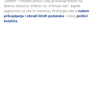
Šifra artikla: 4912510
Označavanje
Tehnički podaci
Recenzije
(
8
)
Dostava
Personalizujemo vaše iskustvo