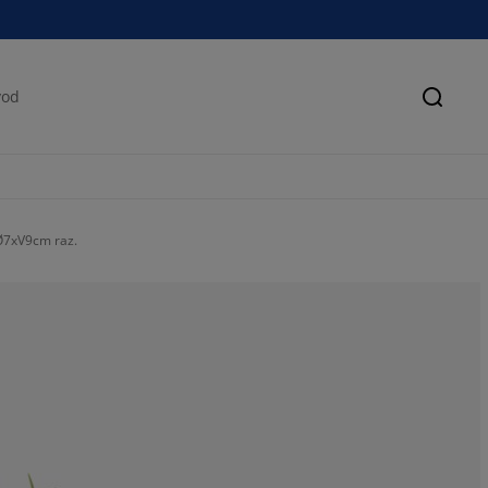
Pretra
 Ø7xV9cm raz.
100%
0%