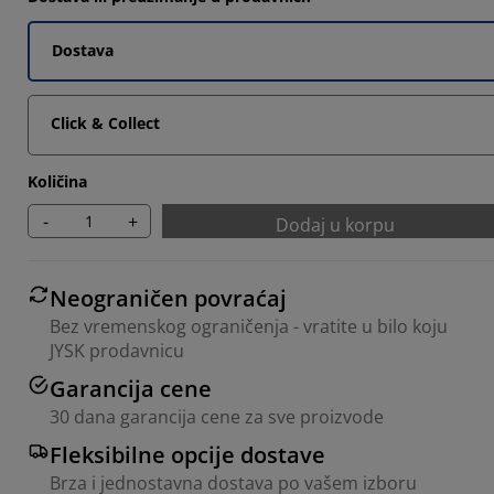
Dostava
Click & Collect
Količina
-
+
Dodaj u korpu
Neograničen povraćaj
Bez vremenskog ograničenja - vratite u bilo koju
JYSK prodavnicu
Garancija cene
30 dana garancija cene za sve proizvode
Fleksibilne opcije dostave
Brza i jednostavna dostava po vašem izboru