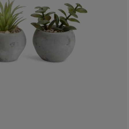
0%
0%
0%