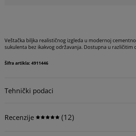
Veštačka biljka realističnog izgleda u modernoj cementnoj
sukulenta bez ikakvog održavanja. Dostupna u različitim
Šifra artikla: 4911446
Tehnički podaci
(
12
)
Recenzije