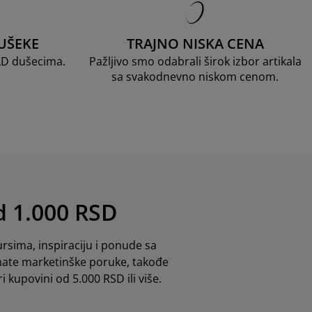
UŠEKE
TRAJNO NISKA CENA
LD dušecima.
Pažljivo smo odabrali širok izbor artikala
sa svakodnevno niskom cenom.
od 1.000 RSD
rsima, inspiraciju i ponude sa
mate marketinške poruke, takođe
i kupovini od 5.000 RSD ili više.