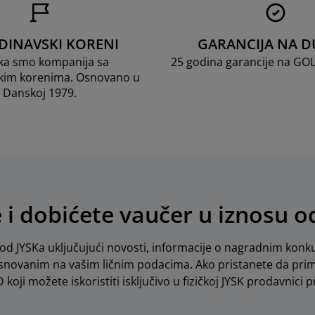
DINAVSKI KORENI
GARANCIJA NA D
ka smo kompanija sa
25 godina garancije na GO
kim korenima. Osnovano u
Danskoj 1979.
e i dobićete vaučer u iznosu 
d JYSKa uključujući novosti, informacije o nagradnim konku
novanim na vašim ličnim podacima. Ako pristanete da pri
koji možete iskoristiti isključivo u fizičkoj JYSK prodavnici pr