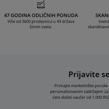
47 GODINA ODLIČNIH PONUDA
SKAN
Više od 3600 prodavnica u 49 država
Svets
širom sveta.
skandinavs
Prijavite s
Primajte marketinške poruke o
personalizovanim sadržajem zas
ćete dobiti vaučer od 1.000 RSD 