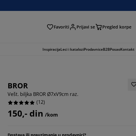
Favoriti
Prijavi se
Pregled korpe
ga
Inspiracija
Leci i katalozi
Prodavnice
B2B
Posao
Kontakt
BROR
Vešt. biljka BROR Ø7xV9cm raz.
(
12
)
150,- din
/kom
Dostava ili preuzimanje u prodavnici?