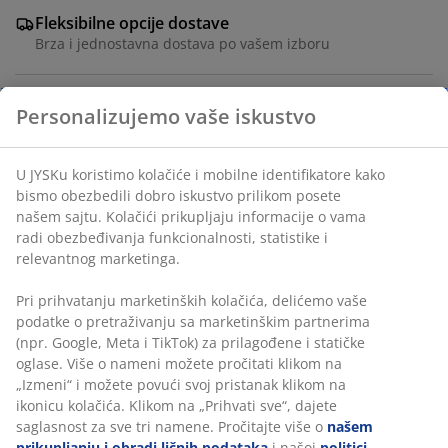
Fleksibilne opcije dostave
Brza i jednostavna dostava po vašem izboru
Veštački cvet realističnog, prirodnog izgleda, koji nudi
dugotrajnu lepotu bez održavanja. Duga stabljika je
idealna za podne vaze ili kao deo većeg cvetnog
aranžmana. Prodaje se pojedinačno u raznim
zagasitim bojama. V69 cm
Šifra artikla: 4912419
Tehnički podaci
Recenzije