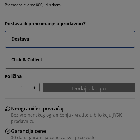
Prethodna cijena: 800,- din /kom
Dostava ili preuzimanje u prodavnici?
Dostava
Click & Collect
Količina
-
+
Dodaj u korpu
Neograničen povraćaj
Bez vremenskog ograničenja - vratite u bilo koju JYSK
prodavnicu
Garancija cene
30 dana garancija cene za sve proizvode