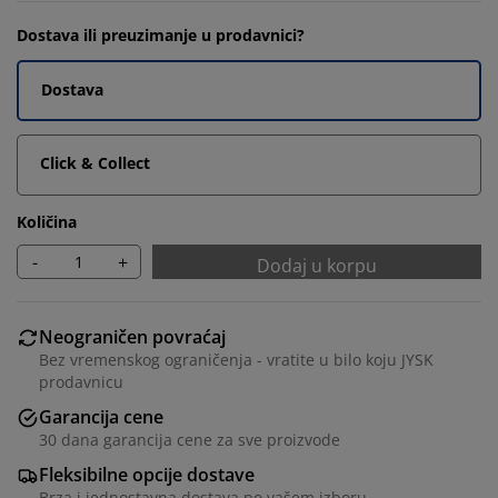
Dostava ili preuzimanje u prodavnici?
Dostava
Click & Collect
Količina
-
+
Dodaj u korpu
Neograničen povraćaj
Bez vremenskog ograničenja - vratite u bilo koju JYSK
prodavnicu
Garancija cene
30 dana garancija cene za sve proizvode
Fleksibilne opcije dostave
Brza i jednostavna dostava po vašem izboru