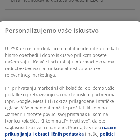
Korpa za veš izrađena od morske trave i poliestera sa
Personalizujemo vaše iskustvo
praktičnim ručkama za lako nošenje. Njegov kompaktni
dizajn štedi prostor, što ga čini idealnim za uredno
sortiranje veša. Š37xD37xV55 cm
U JYSKu koristimo kolačiće i mobilne identifikatore kako
bismo obezbedili dobro iskustvo prilikom posete
našem sajtu. Kolačići prikupljaju informacije o vama
Šifra artikla: 4912393
radi obezbeđivanja funkcionalnosti, statistike i
relevantnog marketinga.
Pri prihvatanju marketinških kolačića, delićemo vaše
Tehnički podaci
podatke o pretraživanju sa marketinškim partnerima
(npr. Google, Meta i TikTok) za prilagođene i statičke
oglase. Više o nameni možete pročitati klikom na
„Izmeni“ i možete povući svoj pristanak klikom na
Recenzije
ikonicu kolačića. Klikom na „Prihvati sve“, dajete
(
14
)
saglasnost za sve tri namene. Pročitajte više o
našem
prikupljanju i obradi ličnih podataka
i našoj
politici