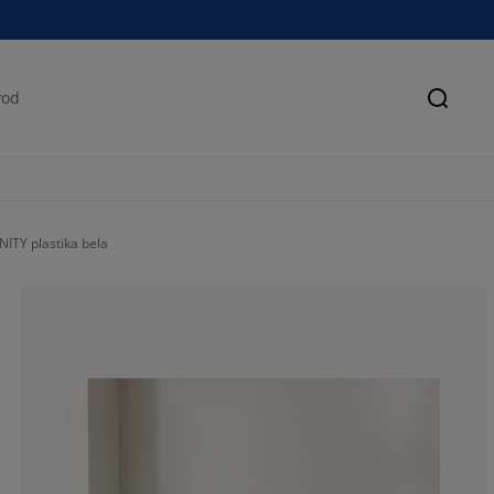
Pretra
NITY plastika bela
76.84210526315
10%