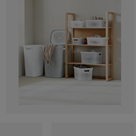
4.736842105263
2.105263157894
6.315789473684