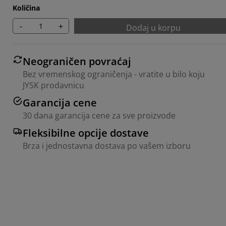
Količina
-
+
Dodaj u korpu
Neograničen povraćaj
Bez vremenskog ograničenja - vratite u bilo koju
JYSK prodavnicu
Garancija cene
30 dana garancija cene za sve proizvode
Fleksibilne opcije dostave
Brza i jednostavna dostava po vašem izboru