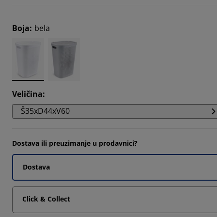
158%
Boja
:
bela
7367%
211%
Veličina
:
Š35xD44xV60
Dostava ili preuzimanje u prodavnici?
Dostava
Click & Collect