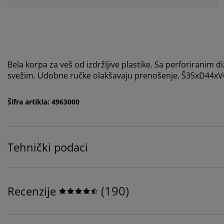
Bela korpa za veš od izdržljive plastike. Sa perforiranim
svežim. Udobne ručke olakšavaju prenošenje. Š35xD44x
Šifra artikla: 4963000
Tehnički podaci
(
190
)
Recenzije