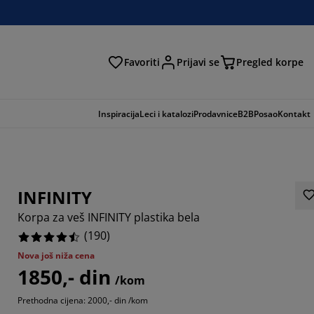
Favoriti
Prijavi se
Pregled korpe
ga
Inspiracija
Leci i katalozi
Prodavnice
B2B
Posao
Kontakt
INFINITY
Korpa za veš INFINITY plastika bela
(
190
)
Nova još niža cena
1850,- din
789%
/kom
Prethodna cijena: 2000,- din /kom