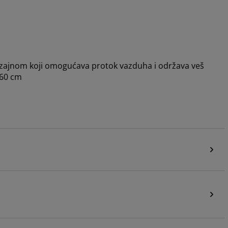
 dizajnom koji omogućava protok vazduha i održava veš
V60 cm