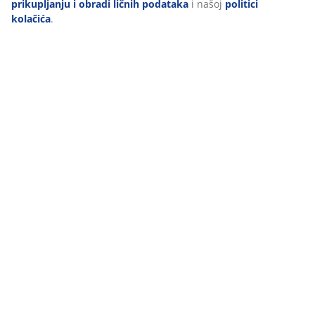
prikupljanju i obradi ličnih podataka
i našoj
politici
kolačića
.