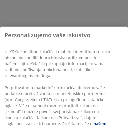
Personalizujemo vaše iskustvo
U JYSKu koristimo kolačiće i mobilne identifikatore kako
bismo obezbedili dobro iskustvo prilikom posete
našem sajtu. Kolačići prikupljaju informacije o vama
radi obezbeđivanja funkcionalnosti, statistike i
relevantnog marketinga.
Pri prihvatanju marketinških kolačića, delićemo vaše
podatke o pretraživanju sa marketinškim partnerima
(npr. Google, Meta i TikTok) za prilagođene i statičke
oglase. Više o nameni možete pročitati klikom na
„Izmeni“ i možete povući svoj pristanak klikom na
ikonicu kolačića. Klikom na „Prihvati sve“, dajete
saglasnost za sve tri namene. Pročitajte više o
našem