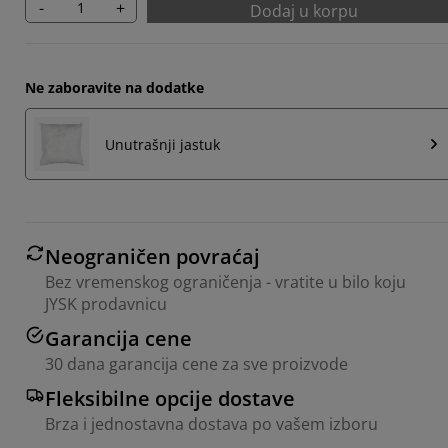
-
+
Dodaj u korpu
Ne zaboravite na dodatke
Unutrašnji jastuk
Neograničen povraćaj
Bez vremenskog ograničenja - vratite u bilo koju
JYSK prodavnicu
Garancija cene
30 dana garancija cene za sve proizvode
Fleksibilne opcije dostave
Brza i jednostavna dostava po vašem izboru