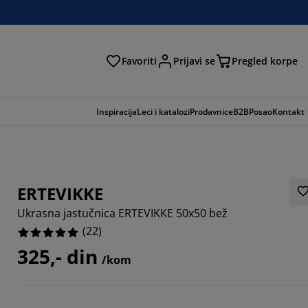
Favoriti
Prijavi se
Pregled korpe
ga
Inspiracija
Leci i katalozi
Prodavnice
B2B
Posao
Kontakt
ERTEVIKKE
Ukrasna jastučnica ERTEVIKKE 50x50 bež
(
22
)
325,- din
/kom
3636%
3635%