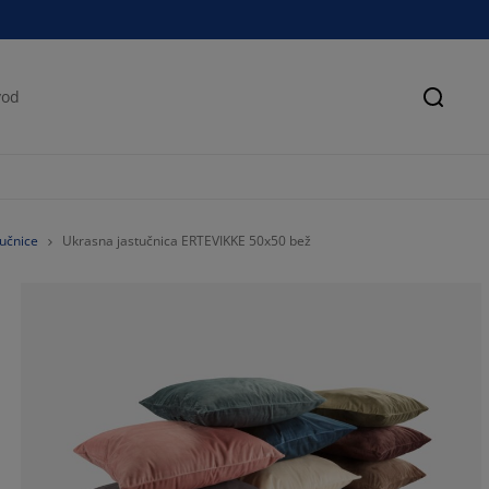
Pretra
učnice
Ukrasna jastučnica ERTEVIKKE 50x50 bež
86.3636363636
13.63636363636