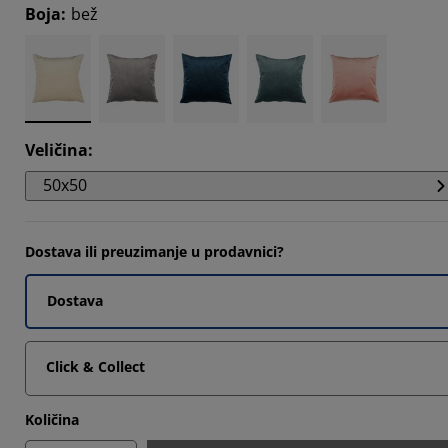
Boja
:
bež
Veličina
:
50x50
Dostava ili preuzimanje u prodavnici?
Dostava
Click & Collect
Količina