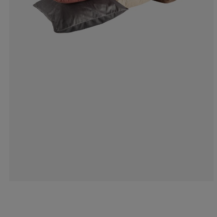
0%
0%
0%