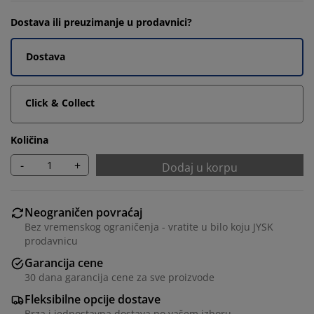
Dostava ili preuzimanje u prodavnici?
Dostava
Click & Collect
Količina
-
+
Dodaj u korpu
Neograničen povraćaj
Bez vremenskog ograničenja - vratite u bilo koju JYSK
prodavnicu
Garancija cene
30 dana garancija cene za sve proizvode
Fleksibilne opcije dostave
Brza i jednostavna dostava po vašem izboru