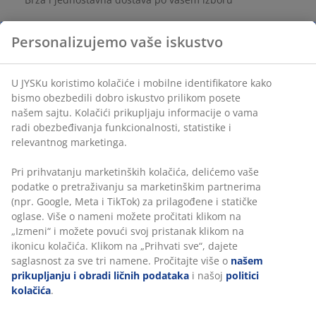
Personalizujemo vaše iskustvo
Šifra artikla: 6877944
U JYSKu koristimo kolačiće i mobilne identifikatore kako
bismo obezbedili dobro iskustvo prilikom posete našem
Tehnički podaci
sajtu. Kolačići prikupljaju informacije o vama radi
obezbeđivanja funkcionalnosti, statistike i relevantnog
marketinga.
Recenzije
Pri prihvatanju marketinških kolačića, delićemo vaše
(
10
)
podatke o pretraživanju sa marketinškim partnerima
(npr. Google, Meta i TikTok) za prilagođene i statičke
oglase. Više o nameni možete pročitati klikom na
„Izmeni“ i možete povući svoj pristanak klikom na
Dostava
ikonicu kolačića. Klikom na „Prihvati sve“, dajete
saglasnost za sve tri namene. Pročitajte više o
našem
prikupljanju i obradi ličnih podataka
i našoj
politici
kolačića
.