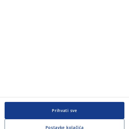
Kategorije
Kategorije
Korisnička služba
Korisnička služba
JYSK
JYSK
GLAVNA KANCELARIJA
Pratite JYSK
Prihvati sve