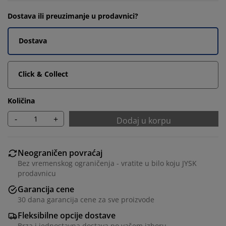
Dostava ili preuzimanje u prodavnici?
Dostava
Click & Collect
Količina
-
+
Dodaj u korpu
Neograničen povraćaj
Bez vremenskog ograničenja - vratite u bilo koju JYSK
prodavnicu
Garancija cene
30 dana garancija cene za sve proizvode
Fleksibilne opcije dostave
Brza i jednostavna dostava po vašem izboru