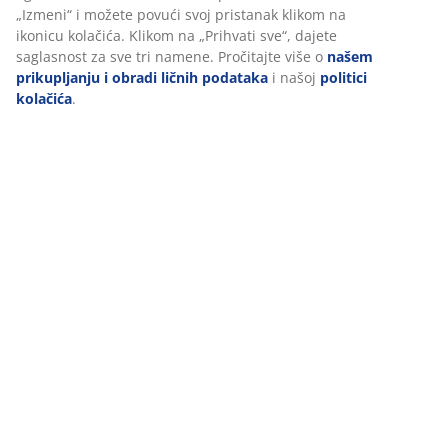
Dostava
Pri prihvatanju marketinških kolačića, delićemo vaše
podatke o pretraživanju sa marketinškim partnerima (npr.
Google, Meta i TikTok) za prilagođene i statičke oglase. Više
o nameni možete pročitati klikom na „Izmeni“ i možete
povući svoj pristanak klikom na ikonicu kolačića. Klikom na
„Prihvati sve“, dajete saglasnost za sve tri namene.
Pročitajte više o
našem prikupljanju i obradi ličnih
podataka
i našoj
politici kolačića
.