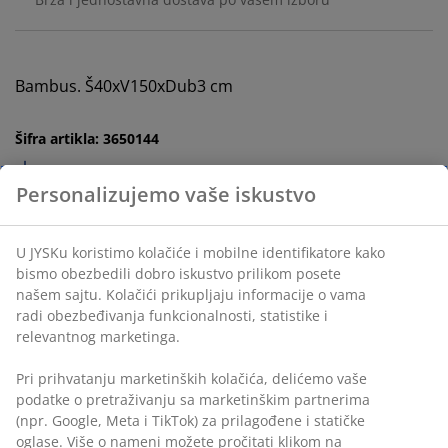
Bambus. Š40xV150xDub3 cm
Šifra artikla: 3650144
Uputstvo za montažu
Tehnički podaci
Personalizujemo vaše iskustvo
U JYSKu koristimo kolačiće i mobilne identifikatore kako
Recenzije
bismo obezbedili dobro iskustvo prilikom posete našem
(
22
)
sajtu. Kolačići prikupljaju informacije o vama radi
obezbeđivanja funkcionalnosti, statistike i relevantnog
marketinga.