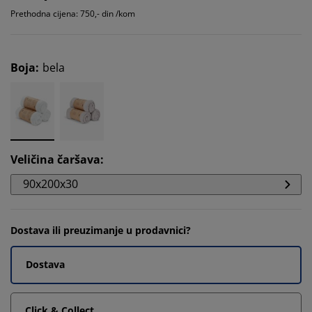
Prethodna cijena: 750,- din /kom
Boja
:
bela
Veličina čaršava
:
90x200x30
Dostava ili preuzimanje u prodavnici?
Dostava
Click & Collect