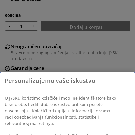
Količina
-
+
Dodaj u korpu
Neograničen povraćaj
Bez vremenskog ograničenja - vratite u bilo koju JYSK
prodavnicu
Garancija cene
30 dana garancija cene za sve proizvode
Fleksibilne opcije dostave
Brza i jednostavna dostava po vašem izboru
Šifra artikla: 1445501