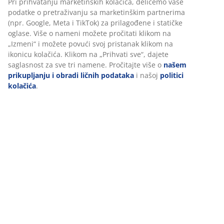
Tehnički podaci
Recenzije
(
120
)
Dostava
Personalizujemo vaše iskustvo
U JYSKu koristimo kolačiće i mobilne identifikatore kako bismo o
dobro iskustvo prilikom posete našem sajtu. Kolačići prikupljaju
o vama radi obezbeđivanja funkcionalnosti, statistike i relevant
marketinga.