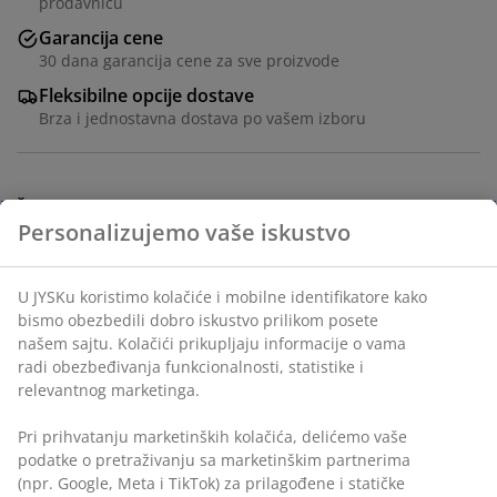
prodavnicu
Garancija cene
30 dana garancija cene za sve proizvode
Fleksibilne opcije dostave
Brza i jednostavna dostava po vašem izboru
Šifra artikla: 1613200
Tehnički podaci
Recenzije
(
26
)