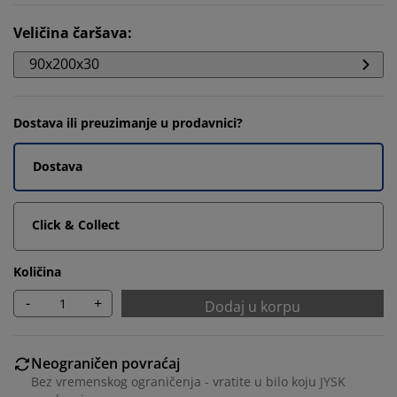
Veličina čaršava
:
90x200x30
Dostava ili preuzimanje u prodavnici?
Dostava
Click & Collect
Količina
-
+
Dodaj u korpu
Neograničen povraćaj
Bez vremenskog ograničenja - vratite u bilo koju JYSK