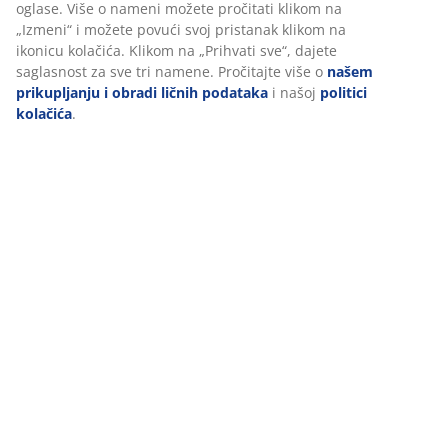
Dostava
Personalizujemo vaše iskustvo
U JYSKu koristimo kolačiće i mobilne identifikatore kako bismo o
dobro iskustvo prilikom posete našem sajtu. Kolačići prikupljaju
o vama radi obezbeđivanja funkcionalnosti, statistike i relevant
marketinga.
Pri prihvatanju marketinških kolačića, delićemo vaše podatke o 
sa marketinškim partnerima (npr. Google, Meta i TikTok) za pril