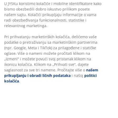
30 dana garancija cene za sve proizvode
Personalizujemo vaše iskustvo
Fleksibilne opcije dostave
Brza i jednostavna dostava po vašem izboru
U JYSKu koristimo kolačiće i mobilne identifikatore kako
bismo obezbedili dobro iskustvo prilikom posete našem
sajtu. Kolačići prikupljaju informacije o vama radi
obezbeđivanja funkcionalnosti, statistike i relevantnog
Naddušek sa jezgrom od AIR memorijske pene koja
marketinga.
ublažava pritisak na telo. AIR memorijska pena se brzo i
tačno oblikuje prema linijama tela, čak i u hladnijoj
Pri prihvatanju marketinških kolačića, delićemo vaše
sredini za spavanje. Periva navlaka. Visina: 4,5 cm.
podatke o pretraživanju sa marketinškim partnerima
160x200 cm
(npr. Google, Meta i TikTok) za prilagođene i statičke
oglase. Više o nameni možete pročitati klikom na „Izmeni“
i možete povući svoj pristanak klikom na ikonicu kolačića.
Šifra artikla: 3450978
Klikom na „Prihvati sve“, dajete saglasnost za sve tri
namene. Pročitajte više o
našem prikupljanju i obradi
ličnih podataka
i našoj
politici kolačića
.
Tehnički podaci