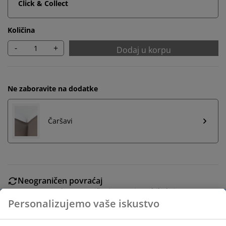
Click & Collect
Količina
-
+
Dodaj u korpu
Ne zaboravite na dodatke
Čaršavi
Neograničen povraćaj
Bez vremenskog ograničenja - vratite u bilo koju JYSK
prodavnicu
Garancija cene