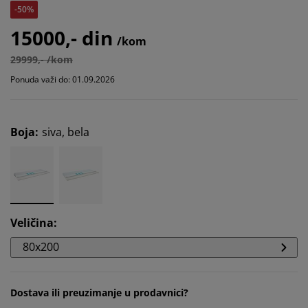
-50%
15000,- din
/kom
29999,- /kom
Ponuda važi do: 01.09.2026
Boja
:
siva, bela
Veličina
:
80x200
Dostava ili preuzimanje u prodavnici?