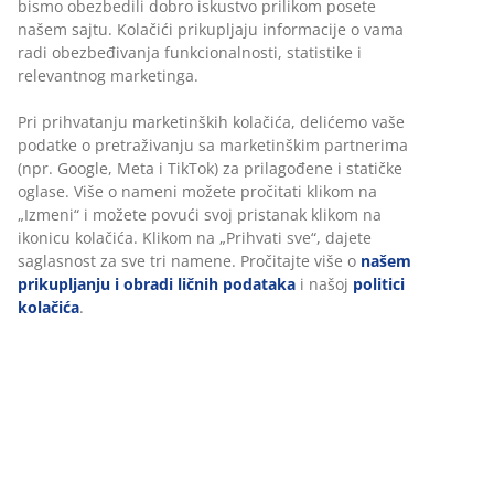
Luksuzni naddušek sa jezgrom od polieterske pene i
AIR memorijske pene koja smanjuje pritisak na telo. AIR
memorijska pena se oblikuje tačno prema linijama tela,
čak i u hladnijoj sredini za spavanje. Naddušek ima
Personalizujemo vaše iskustvo
rashladni gel u predelu gornjeg dela tela. Periva
navlaka sa polietilenom na jednoj strani koji ima
trenutni rashlađujući efekat. Visina 8 cm. 80x200 cm
U JYSKu koristimo kolačiće i mobilne identifikatore kako bismo
obezbedili dobro iskustvo prilikom posete našem sajtu.
Kolačići prikupljaju informacije o vama radi obezbeđivanja
Šifra artikla: 3450523
funkcionalnosti, statistike i relevantnog marketinga.
Pri prihvatanju marketinških kolačića, delićemo vaše podatke
o pretraživanju sa marketinškim partnerima (npr. Google,
Tehnički podaci
Meta i TikTok) za prilagođene i statičke oglase. Više o nameni
možete pročitati klikom na „Izmeni“ i možete povući svoj
pristanak klikom na ikonicu kolačića. Klikom na „Prihvati sve“,
dajete saglasnost za sve tri namene. Pročitajte više o
našem
Recenzije
prikupljanju i obradi ličnih podataka
i našoj
politici kolačića
.
(
189
)