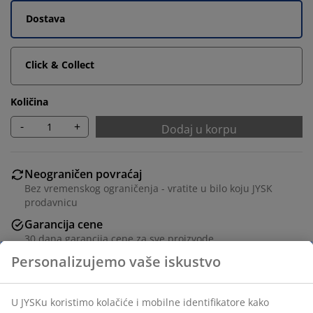
Dostava
Click & Collect
Količina
-
+
Dodaj u korpu
Neograničen povraćaj
Bez vremenskog ograničenja - vratite u bilo koju JYSK
prodavnicu
Garancija cene
30 dana garancija cene za sve proizvode
Fleksibilne opcije dostave
Brza i jednostavna dostava po vašem izboru