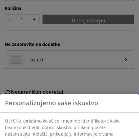
Količina
-
+
Dodaj u korpu
Ne zaboravite na dodatke
Jastuci
Neograničen povraćaj
Bez vremenskog ograničenja - vratite u bilo koju JYSK
prodavnicu
Garancija cene
30 dana garancija cene za sve proizvode
Fleksibilne opcije dostave
Brza i jednostavna dostava po vašem izboru