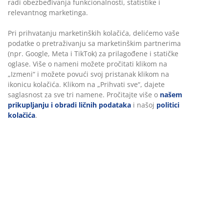
Jorgan sa vlaknom 135x200 cm sa laganim, prozračnim
punjenjem od silikoniziranog spiralnog šupljeg vlakna
(500 g). Navlaka od 100% poliesterskog mikrovlakna.
Periv na 95°C. Sa torbom.
Šifra artikla: 4028750
Tehnički podaci
Recenzije
(
84
)