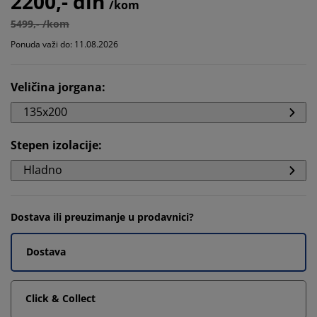
2200,- din
/kom
5499,- /kom
Ponuda važi do: 11.08.2026
Veličina jorgana
:
135x200
Stepen izolacije
:
Hladno
Dostava ili preuzimanje u prodavnici?
Dostava
Click & Collect