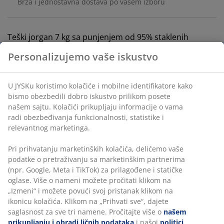
Brza i jednostavna dostava po vašem izboru
Teški jorgan 7 kg sa punjenjem od 95% staklenih
perlica/5% poliesterskog vlakna. Težina staklenih
perlica omogućava da se jorgan skoro potpuno slegne
uz telo. Jorgan obezbeđuje mek i podjednako
raspodeljen pritisak na celo telo, za koji se zna da ima
umirujući i opuštajući efekat. 100% pamučna navlaka.
Personalizujemo vaše iskustvo
Sa torbom. 135x200 cm
U JYSKu koristimo kolačiće i mobilne identifikatore kako
Šifra artikla: 4046650
bismo obezbedili dobro iskustvo prilikom posete našem
sajtu. Kolačići prikupljaju informacije o vama radi
obezbeđivanja funkcionalnosti, statistike i relevantnog
marketinga.
Tehnički podaci
Pri prihvatanju marketinških kolačića, delićemo vaše
podatke o pretraživanju sa marketinškim partnerima (npr.
Google, Meta i TikTok) za prilagođene i statičke oglase. Više
Recenzije
o nameni možete pročitati klikom na „Izmeni“ i možete