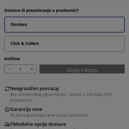
Dostava ili preuzimanje u prodavnici?
Dostava
Click & Collect
Količina
-
+
Dodaj u korpu
Neograničen povraćaj
Bez vremenskog ograničenja - vratite u bilo koju JYSK
prodavnicu
Garancija cene
30 dana garancija cene za sve proizvode
Fleksibilne opcije dostave