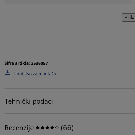
Prik
Šifra artikla: 3536057
Uputstvo za montažu
Tehnički podaci
(
66
)
Recenzije