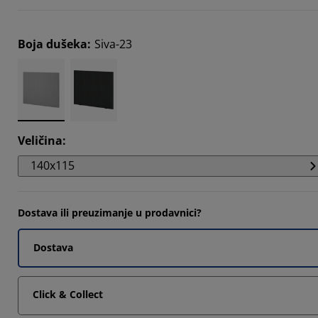
2121%
0303%
Boja dušeka
:
Siva-23
5151%
Veličina
:
140x115
Dostava ili preuzimanje u prodavnici?
Dostava
Click & Collect