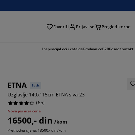
Favoriti
Prijavi se
Pregled korpe
ga
Inspiracija
Leci i katalozi
Prodavnice
B2B
Posao
Kontakt
ETNA
Basic
Uzglavlje 140x115cm ETNA siva-23
(
66
)
Nova još niža cena
16500,- din
6363%
/kom
Prethodna cijena: 18500,- din /kom
9695%