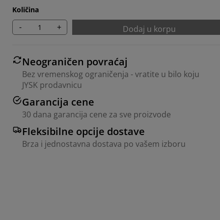
Količina
-
+
Dodaj u korpu
Neograničen povraćaj
Bez vremenskog ograničenja - vratite u bilo koju
JYSK prodavnicu
Garancija cene
30 dana garancija cene za sve proizvode
Fleksibilne opcije dostave
Brza i jednostavna dostava po vašem izboru