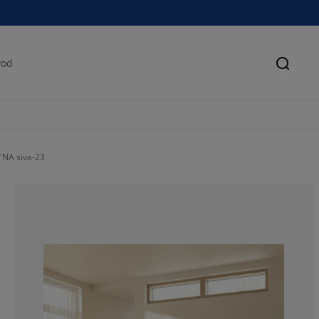
Pretra
TNA siva-23
63.6363636363
19.69696969696