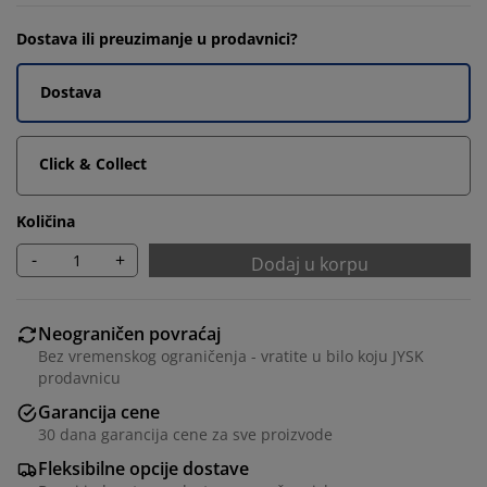
Dostava ili preuzimanje u prodavnici?
Dostava
Click & Collect
Količina
-
+
Dodaj u korpu
Neograničen povraćaj
Bez vremenskog ograničenja - vratite u bilo koju JYSK
prodavnicu
Garancija cene
30 dana garancija cene za sve proizvode
Fleksibilne opcije dostave