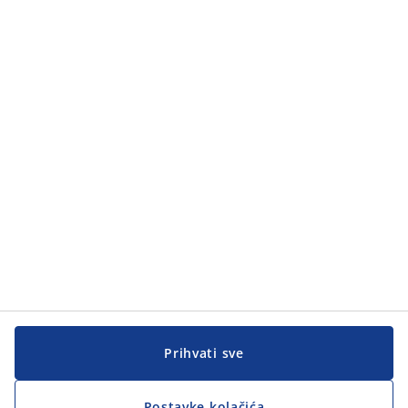
Kategorije
Kategorije
Korisnička služba
Korisnička služba
JYSK
JYSK
GLAVNA KANCELARIJA
Pratite JYSK
Prihvati sve
Postavke kolačića