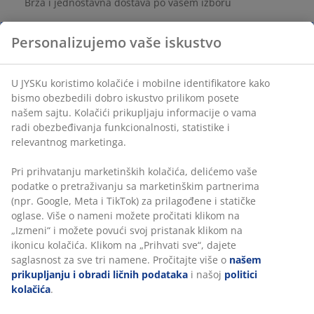
Brza i jednostavna dostava po vašem izboru
Personalizujemo vaše iskustvo
Šifra artikla: 1814080
U JYSKu koristimo kolačiće i mobilne identifikatore kako
bismo obezbedili dobro iskustvo prilikom posete
našem sajtu. Kolačići prikupljaju informacije o vama
Tehnički podaci
radi obezbeđivanja funkcionalnosti, statistike i
relevantnog marketinga.
Pri prihvatanju marketinških kolačića, delićemo vaše
Recenzije
podatke o pretraživanju sa marketinškim partnerima
(
1
)
(npr. Google, Meta i TikTok) za prilagođene i statičke
oglase. Više o nameni možete pročitati klikom na
„Izmeni“ i možete povući svoj pristanak klikom na
ikonicu kolačića. Klikom na „Prihvati sve“, dajete
Dostava
saglasnost za sve tri namene. Pročitajte više o
našem
prikupljanju i obradi ličnih podataka
i našoj
politici
kolačića
.