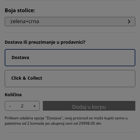
Boja stolice
:
zelena+crna
Dostava ili preuzimanje u prodavnici?
Dostava
Click & Collect
Količina
-
+
Dodaj u korpu
Prilikom odabira opcije "Dostava", ovaj proizvod se može kupiti samo u
paketima od 2 komada po ukupnoj ceni od 29998.00 din