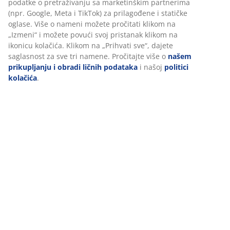
Recenzije
(
99
)
Personalizujemo vaše iskustvo
Dostava
U JYSKu koristimo kolačiće i mobilne identifikatore kako bismo
obezbedili dobro iskustvo prilikom posete našem sajtu. Kolačići
prikupljaju informacije o vama radi obezbeđivanja funkcionalnos
statistike i relevantnog marketinga.
Pri prihvatanju marketinških kolačića, delićemo vaše podatke o
pretraživanju sa marketinškim partnerima (npr. Google, Meta i T
za prilagođene i statičke oglase. Više o nameni možete pročitati
klikom na „Izmeni“ i možete povući svoj pristanak klikom na ikon
kolačića. Klikom na „Prihvati sve“, dajete saglasnost za sve tri n
Pročitajte više o
našem prikupljanju i obradi ličnih podataka
i n
politici kolačića
.