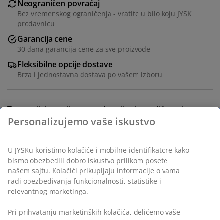
Neograničen povraćaj
Bez vremenskog ograničenja - vratite u bilo koju JYSK
prodavnicu
Garancija cene
30 dana garancija cene za sve proizvode
Fleksibilne opcije dostave
Brza i jednostavna dostava po vašem izboru
Trpezarijska stolica sa podstavljenim sedištem i
naslonom od zelenog baršuna. Noge od čelika.
Šifra artikla: 3640119
Uputstvo za montažu
Tehnički podaci