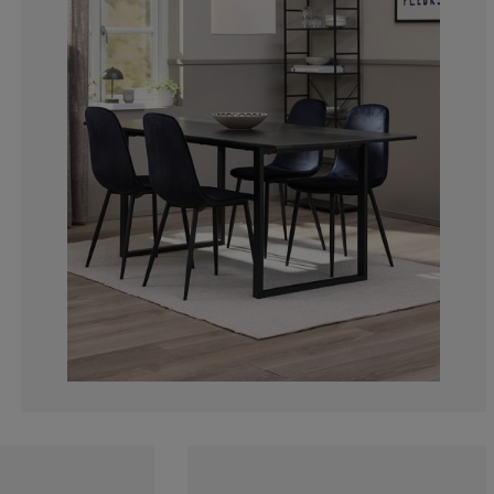
0%
0%
0%