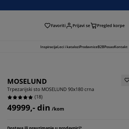
Favoriti
Prijavi se
Pregled korpe
ga
Inspiracija
Leci i katalozi
Prodavnice
B2B
Posao
Kontakt
MOSELUND
Trpezarijski sto MOSELUND 90x180 crna
(
18
)
49999,- din
/kom
Dostava ili preuzimanje u prodavnici?