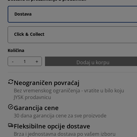
Dostava
Click & Collect
Količina
-
+
Dodaj u korpu
Neograničen povraćaj
Bez vremenskog ograničenja - vratite u bilo koju
JYSK prodavnicu
Garancija cene
30 dana garancija cene za sve proizvode
Fleksibilne opcije dostave
Brza i jednostavna dostava po vašem izboru