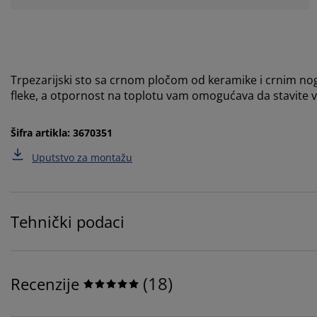
Trpezarijski sto sa crnom pločom od keramike i crnim no
fleke, a otpornost na toplotu vam omogućava da stavite
Šifra artikla: 3670351
Uputstvo za montažu
Tehnički podaci
(
18
)
Recenzije