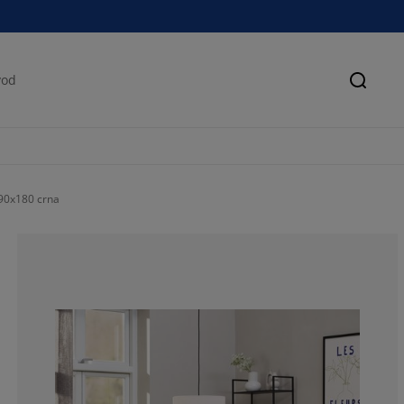
Pretra
90x180 crna
100%
0%