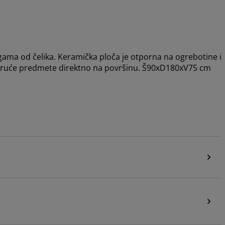
gama od čelika. Keramička ploča je otporna na ogrebotine i
 vruće predmete direktno na površinu. Š90xD180xV75 cm