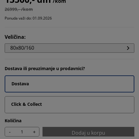
/kom
26999,- /kom
Ponuda važi do: 01.09.2026
Veličina
:
80x80/160
Dostava ili preuzimanje u prodavnici?
Dostava
Click & Collect
Količina
-
+
Dodaj u korpu