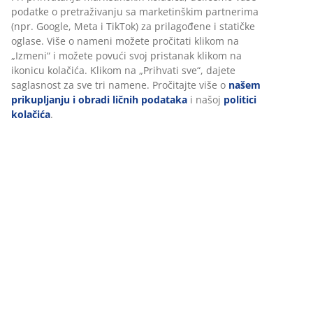
obezbeđivanja funkcionalnosti, statistike i relevantnog
Tehnički podaci
marketinga.
Pri prihvatanju marketinških kolačića, delićemo vaše
podatke o pretraživanju sa marketinškim partnerima (npr.
Recenzije
Google, Meta i TikTok) za prilagođene i statičke oglase. Više
(
155
)
o nameni možete pročitati klikom na „Izmeni“ i možete
povući svoj pristanak klikom na ikonicu kolačića. Klikom na
„Prihvati sve“, dajete saglasnost za sve tri namene.
Pročitajte više o
našem prikupljanju i obradi ličnih
Dostava
podataka
i našoj
politici kolačića
.