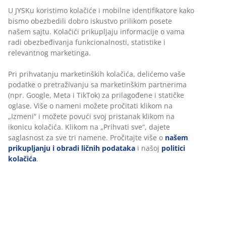
U JYSKu koristimo kolačiće i mobilne identifikatore kako
bismo obezbedili dobro iskustvo prilikom posete
našem sajtu. Kolačići prikupljaju informacije o vama
radi obezbeđivanja funkcionalnosti, statistike i
relevantnog marketinga.
Pri prihvatanju marketinških kolačića, delićemo vaše
podatke o pretraživanju sa marketinškim partnerima
(npr. Google, Meta i TikTok) za prilagođene i statičke
oglase. Više o nameni možete pročitati klikom na
„Izmeni“ i možete povući svoj pristanak klikom na
ikonicu kolačića. Klikom na „Prihvati sve“, dajete
saglasnost za sve tri namene. Pročitajte više o
našem
prikupljanju i obradi ličnih podataka
i našoj
politici
kolačića
.