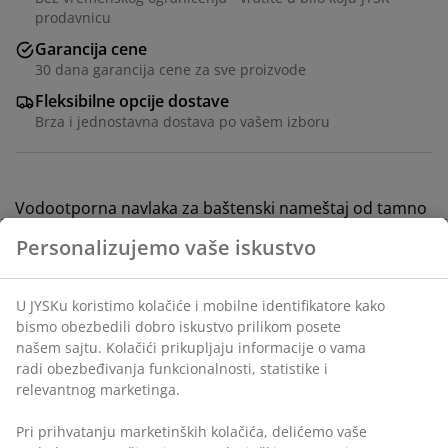
prodavnicu
Garancija cene
30 dana garancija cene za sve proizvode
Fleksibilne opcije dostave
Brza i jednostavna dostava po vašem izboru
Vodootporna navlaka za baštenski nameštaj od tamno
sivog poliestera. Ova navlaka otporna na smrzavanje
štiti vaš spoljašnji nameštaj od nepogoda. Idealna je za
održavanje vašeg baštenskog seta čistim i suvim tokom
cele godine. Š210 x D250 x V90 cm
Personalizujemo vaše iskustvo
Šifra artikla: 6400176
U JYSKu koristimo kolačiće i mobilne identifikatore kako
bismo obezbedili dobro iskustvo prilikom posete našem
sajtu. Kolačići prikupljaju informacije o vama radi
Tehnički podaci