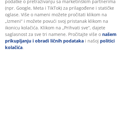
obezbeđivanja funkcionalnosti, statistike i relevantnog
marketinga.
Pri prihvatanju marketinških kolačića, delićemo vaše
Recenzije
podatke o pretraživanju sa marketinškim partnerima (npr.
(
62
)
Google, Meta i TikTok) za prilagođene i statičke oglase. Više
o nameni možete pročitati klikom na „Izmeni“ i možete
povući svoj pristanak klikom na ikonicu kolačića. Klikom na
„Prihvati sve“, dajete saglasnost za sve tri namene.
Dostava
Pročitajte više o
našem prikupljanju i obradi ličnih
podataka
i našoj
politici kolačića
.