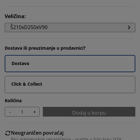
Veličina
:
Š210xD250xV90
Dostava ili preuzimanje u prodavnici?
Dostava
Click & Collect
Količina
-
+
Dodaj u korpu
Neograničen povraćaj
Bez vremenskog ograničenja - vratite u bilo koju JYSK