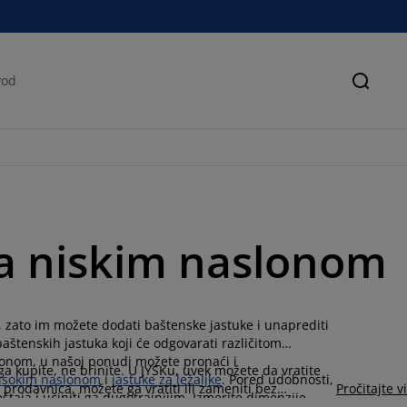
Pretra
sa niskim naslonom
 zato im možete dodati baštenske jastuke i unaprediti
tenskih jastuka koji će odgovarati različitom
lonom, u našoj ponudi možete pronaći i
a kupite, ne brinite. U JYSKu, uvek možete da vratite
visokim naslonom
i
jastuke za ležaljke
. Pored udobnosti,
d prodavnica, možete ga vratiti ili zameniti bez
Pročitajte v
taja i učiniti ga dugotrajnijim. Izmerite dimenzije
bilo koju od naših prodavnica.