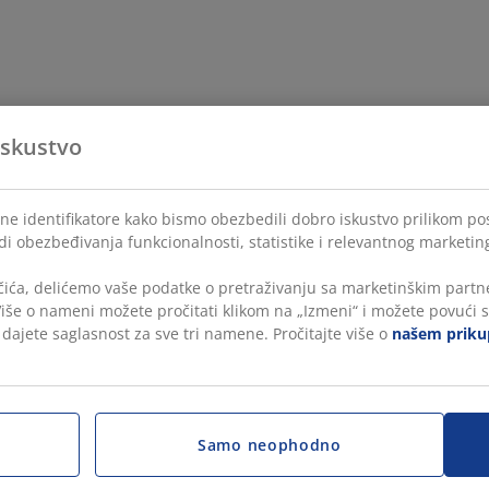
iskustvo
lne identifikatore kako bismo obezbedili dobro iskustvo prilikom po
di obezbeđivanja funkcionalnosti, statistike i relevantnog marketin
čića, delićemo vaše podatke o pretraživanju sa marketinškim partne
 Više o nameni možete pročitati klikom na „Izmeni“ i možete povući s
, dajete saglasnost za sve tri namene. Pročitajte više o
našem prikup
Samo neophodno