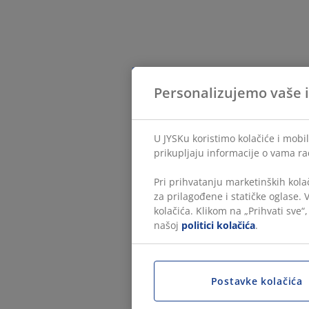
Personalizujemo vaše 
U JYSKu koristimo kolačiće i mobi
prikupljaju informacije o vama ra
Pri prihvatanju marketinških kola
za prilagođene i statičke oglase.
kolačića. Klikom na „Prihvati sve“
našoj
politici kolačića
.
Postavke kolačića