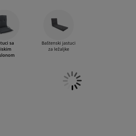
uk koji vam najviše odgovara. Jastuci imaju opciju
m sedenje. Istražite našu ponudu online ili posetite
stuci sa
Baštenski jastuci
iskim
za ležaljke
slonom