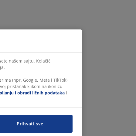
sete našem sajtu. Kolačići
ga.
rima (npr. Google, Meta i TikTok)
voj pristanak klikom na ikonicu
ljanju i obradi ličnih podataka
i
Prihvati sve