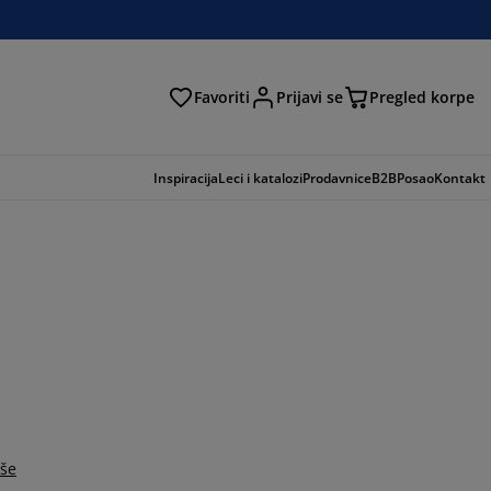
Favoriti
Prijavi se
Pregled korpe
ga
Inspiracija
Leci i katalozi
Prodavnice
B2B
Posao
Kontakt
iše