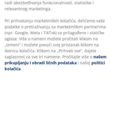
Crna baštenska stolica od plastike as UV-zaštitom kako
boja ne bi izbledela. Baštenske stolice mogu da se slažu
jedna na drugu za kompaktno odlaganje.
Šifra artikla: 3700481
Uputstvo za montažu
Uputstvo za montažu
Tehnički podaci
Personalizujemo vaše iskustvo
Recenzije
(
63
)
U JYSKu koristimo kolačiće i mobilne identifikatore kako bismo o
dobro iskustvo prilikom posete našem sajtu. Kolačići prikupljaju