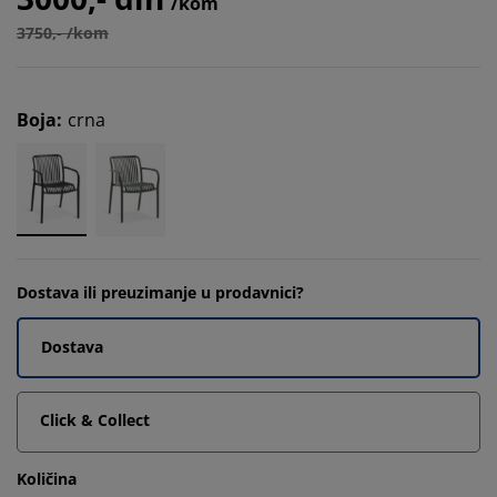
/kom
3750,- /kom
Boja
:
crna
Dostava ili preuzimanje u prodavnici?
Dostava
Click & Collect
Količina