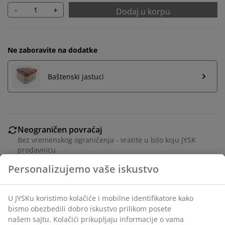
-
+
Dodaj u korpu
Ne zaboravite na dodatke
Baštenski jastuci
Neograničen povraćaj
Bez vremenskog ograničenja - vratite u bilo koju JYSK
prodavnicu
Garancija cene
30 dana garancija cene za sve proizvode
Fleksibilne opcije dostave
Brza i jednostavna dostava po vašem izboru