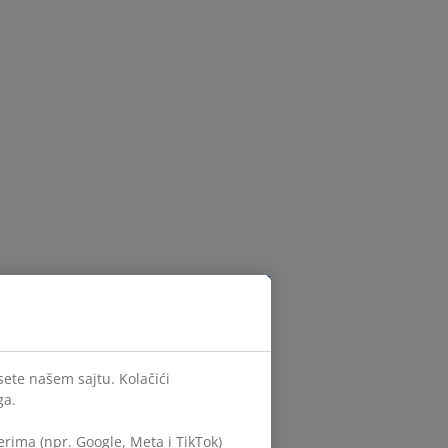
sete našem sajtu. Kolačići
ga.
rima (npr. Google, Meta i TikTok)