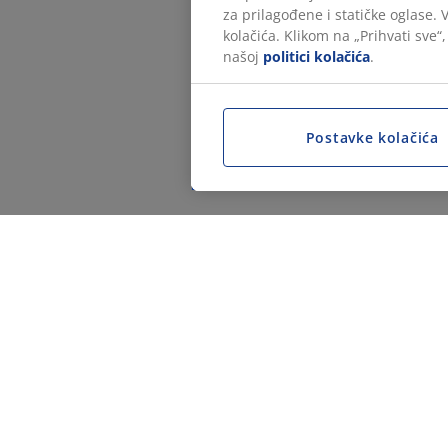
za prilagođene i statičke oglase.
kolačića. Klikom na „Prihvati sve“
našoj
politici kolačića
.
Postavke kolačića