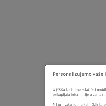
Personalizujemo vaše 
U JYSKu koristimo kolačiće i mobi
prikupljaju informacije o vama ra
Pri prihvatanju marketinških kola