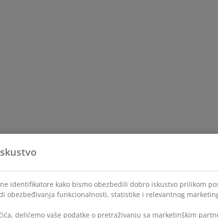
iskustvo
lne identifikatore kako bismo obezbedili dobro iskustvo prilikom po
di obezbeđivanja funkcionalnosti, statistike i relevantnog marketin
čića, delićemo vaše podatke o pretraživanju sa marketinškim partne