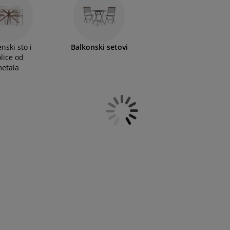
nski sto i
Balkonski setovi
olice od
etala