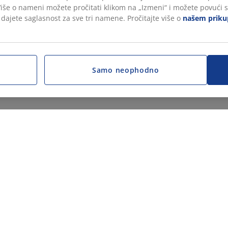
 Više o nameni možete pročitati klikom na „Izmeni“ i možete povući s
, dajete saglasnost za sve tri namene. Pročitajte više o
našem prikup
Samo neophodno