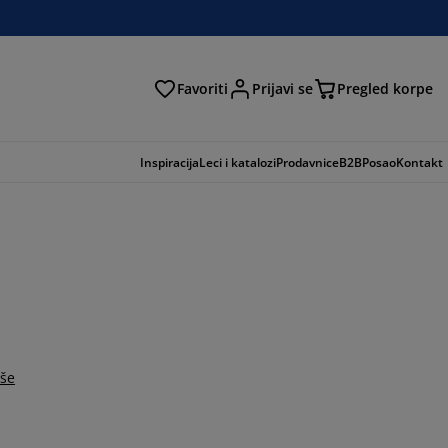
Favoriti
Prijavi se
Pregled korpe
ga
Inspiracija
Leci i katalozi
Prodavnice
B2B
Posao
Kontakt
iše