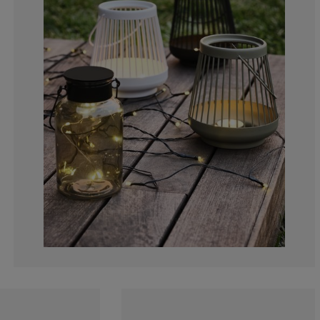
0%
0%
6.89655172413