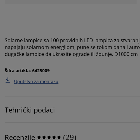
Solarne lampice sa 100 providnih LED lampica za stvaranje
napajaju solarnom energijom, pune se tokom dana i autom
dugačke lampice da ukrasite ograde ili žbunje. D1000 cm
Šifra artikla: 6425009
Uputstvo za montažu
Tehnički podaci
(
29
)
Recenzije