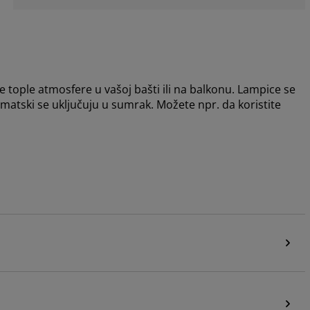
 tople atmosfere u vašoj bašti ili na balkonu. Lampice se
atski se uključuju u sumrak. Možete npr. da koristite