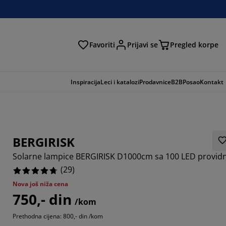
Favoriti
Prijavi se
Pregled korpe
ga
Inspiracija
Leci i katalozi
Prodavnice
B2B
Posao
Kontakt
BERGIRISK
Solarne lampice BERGIRISK D1000cm sa 100 LED provid
(
29
)
Nova još niža cena
750,- din
2413%
/kom
Prethodna cijena: 800,- din /kom
7931%