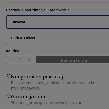
Dostava ili preuzimanje u prodavnici?
Dostava
7931%
Click & Collect
Količina
-
+
Dodaj u korpu
Neograničen povraćaj
Bez vremenskog ograničenja - vratite u bilo koju
JYSK prodavnicu
Garancija cene
30 dana garancija cene za sve proizvode