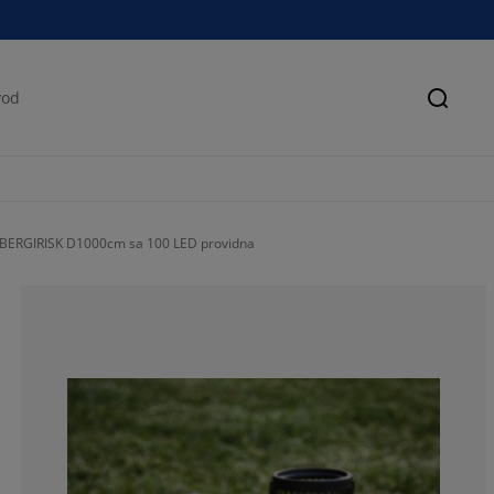
Pretra
 BERGIRISK D1000cm sa 100 LED providna
86.2068965517
6.89655172413