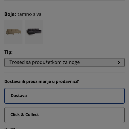
Boja
:
tamno siva
Tip
:
Trosed sa produžetkom za noge
Dostava ili preuzimanje u prodavnici?
Dostava
Click & Collect