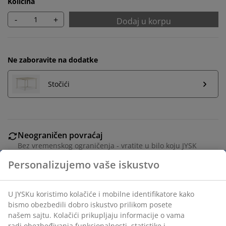
Količina
-
+
Dodaj u korpu
Ne zaboravite na dodatke
Stočići
Neograničen povraćaj
Bez vremenskog ograničenja - vratite u bilo koju JYSK
prodavnicu
Garancija cene
30 dana garancija cene za sve proizvode
Fleksibilne opcije dostave
Brza i jednostavna dostava po vašem izboru