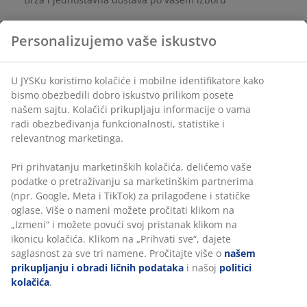
Personalizujemo vaše iskustvo
Šifra artikla: 2903901
U JYSKu koristimo kolačiće i mobilne identifikatore kako
bismo obezbedili dobro iskustvo prilikom posete
našem sajtu. Kolačići prikupljaju informacije o vama
Tehnički podaci
radi obezbeđivanja funkcionalnosti, statistike i
relevantnog marketinga.
Pri prihvatanju marketinških kolačića, delićemo vaše
Recenzije
podatke o pretraživanju sa marketinškim partnerima
(
4
)
(npr. Google, Meta i TikTok) za prilagođene i statičke
oglase. Više o nameni možete pročitati klikom na
„Izmeni“ i možete povući svoj pristanak klikom na
ikonicu kolačića. Klikom na „Prihvati sve“, dajete
Dostava
saglasnost za sve tri namene. Pročitajte više o
našem
prikupljanju i obradi ličnih podataka
i našoj
politici
kolačića
.