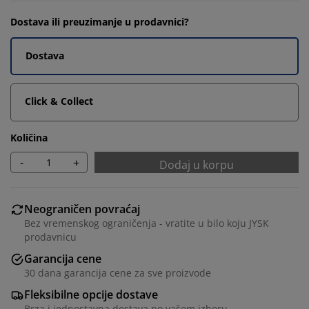
Dostava ili preuzimanje u prodavnici?
Dostava
Click & Collect
Količina
-
+
Dodaj u korpu
Neograničen povraćaj
Bez vremenskog ograničenja - vratite u bilo koju JYSK
prodavnicu
Garancija cene
30 dana garancija cene za sve proizvode
Fleksibilne opcije dostave
Brza i jednostavna dostava po vašem izboru