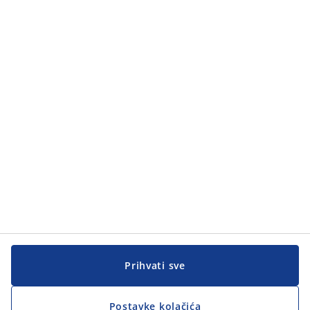
Kategorije
Kategorije
Korisnička služba
Korisnička služba
JYSK
JYSK
GLAVNA KANCELARIJA
Pratite JYSK
Prihvati sve
Postavke kolačića