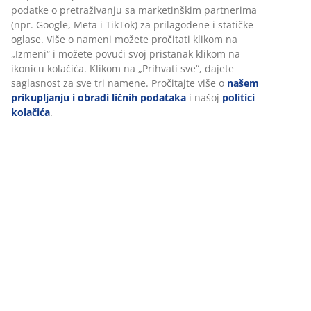
Tehnički podaci
Recenzije
(
290
)
Dostava