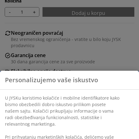
Količina
-
+
Dodaj u korpu
Neograničen povraćaj
Bez vremenskog ograničenja - vratite u bilo koju JYSK
prodavnicu
Garancija cene
30 dana garancija cene za sve proizvode
Fleksibilne opcije dostave
Brza i jednostavna dostava po vašem izboru
Šifra artikla: 3618929
Uputstvo za montažu