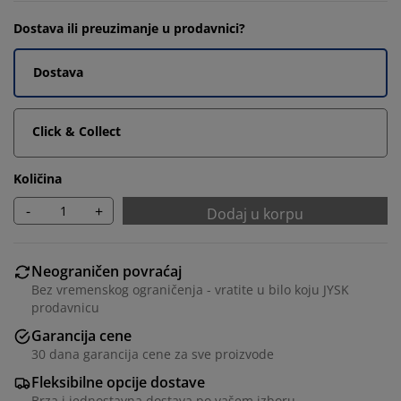
Dostava ili preuzimanje u prodavnici?
Dostava
Click & Collect
Količina
-
+
Dodaj u korpu
Neograničen povraćaj
Bez vremenskog ograničenja - vratite u bilo koju JYSK
prodavnicu
Garancija cene
30 dana garancija cene za sve proizvode
Fleksibilne opcije dostave
Brza i jednostavna dostava po vašem izboru