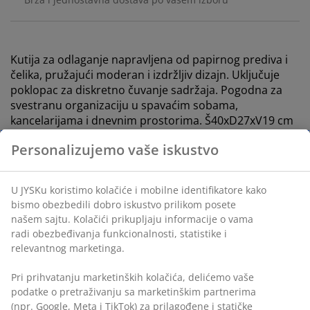
Kutija za odlaganje napravljena od papirnog prediva i
čelika, pružajući moderan i izdržljiv dizajn. Uključuje
poklopac za diskretno čuvanje sadržaja. Pogodna za
svestranu organizaciju u spavaćim sobama,
kancelarijama i dnevnim prostorima. Š40xD27xV19 cm
Šifra artikla: 4912530
Tehnički podaci
Recenzije
(
19
)