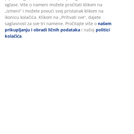
Personalizujemo vaše iskustvo
Dostava
U JYSKu koristimo kolačiće i mobilne identifikatore kako bismo
obezbedili dobro iskustvo prilikom posete našem sajtu. Kolačići
prikupljaju informacije o vama radi obezbeđivanja
funkcionalnosti, statistike i relevantnog marketinga.
Pri prihvatanju marketinških kolačića, delićemo vaše podatke o
pretraživanju sa marketinškim partnerima (npr. Google, Meta i
TikTok) za prilagođene i statičke oglase. Više o nameni možete
pročitati klikom na „Izmeni“ i možete povući svoj pristanak kliko
na ikonicu kolačića. Klikom na „Prihvati sve“, dajete saglasnost z
sve tri namene. Pročitajte više o
našem prikupljanju i obradi
ličnih podataka
i našoj
politici kolačića
.