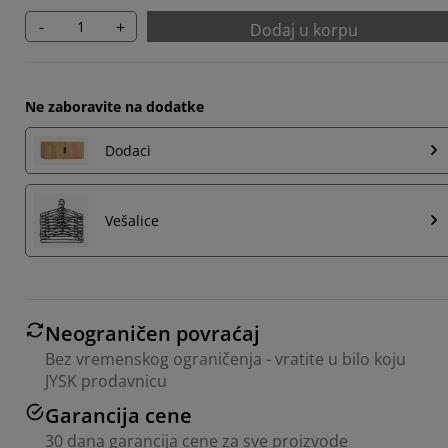
-
+
Dodaj u korpu
Ne zaboravite na dodatke
Dodaci
Vešalice
Neograničen povraćaj
Bez vremenskog ograničenja - vratite u bilo koju
JYSK prodavnicu
Garancija cene
30 dana garancija cene za sve proizvode