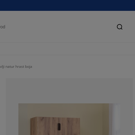
Pretra
lji natur hrast boja
73.7864077669
17.47572815533