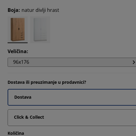
812%
Boja
:
natur divlji hrast
0456%
0456%
Veličina
:
96x176
Dostava ili preuzimanje u prodavnici?
Dostava
Click & Collect
Količina