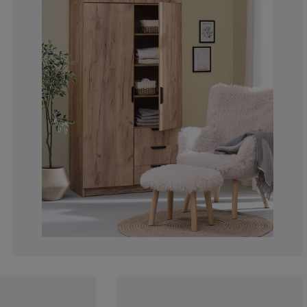
3.559870550161
2.588996763754
2.588996763754