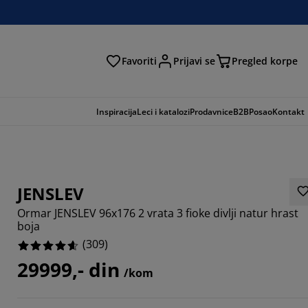
Favoriti
Prijavi se
Pregled korpe
ga
Inspiracija
Leci i katalozi
Prodavnice
B2B
Posao
Kontakt
JENSLEV
Ormar JENSLEV 96x176 2 vrata 3 fioke divlji natur hrast
boja
(
309
)
29999,- din
/kom
903%
9805%