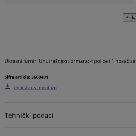
Prik
Ukrasni furnir. Unutrašnjost ormara: 4 police i 1 nosač 
Šifra artikla: 3600481
Uputstvo za montažu
Tehnički podaci