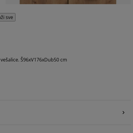
aži sve
za vešalice. Š96xV176xDub50 cm