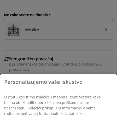
Ne zaboravite na dodatke
Vešalice
Neograničen povraćaj
Bez vremenskog ograničenja - vratite u bilo koju JYSK
prodavnicu
Garancija cene
30 dana garancija cene za sve proizvode
Fleksibilne opcije dostave
Brza i jednostavna dostava po vašem izboru
Ukrasni furnir i medijapan. Unutrašnjost ormara: 8