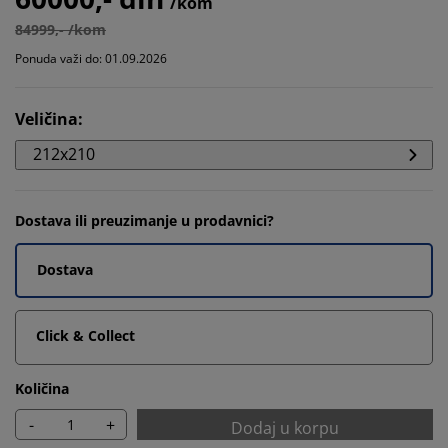
/kom
84999,- /kom
Ponuda važi do: 01.09.2026
Veličina
:
212x210
Dostava ili preuzimanje u prodavnici?
Dostava
Click & Collect
Količina
-
+
Dodaj u korpu