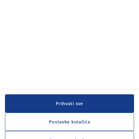
Kategorije
Korisnička služba
Korisnička služba
JYSK
JYSK
GLAVNA KANCELARIJA
Pratite JYSK