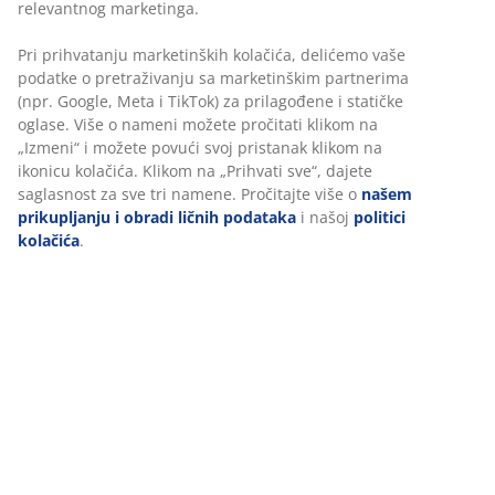
polica i 1 nosač za vešalice. Š212xV210xDub61 cm
Šifra artikla: 3699020
Uputstvo za montažu
Tehnički podaci
Recenzije
(
229
)
Dostava