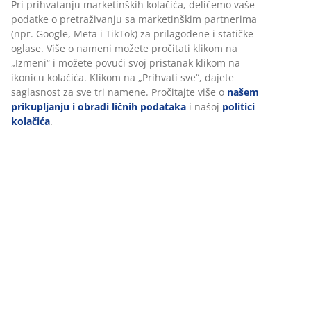
Pri prihvatanju marketinških kolačića, delićemo vaše
podatke o pretraživanju sa marketinškim partnerima
Tehnički podaci
(npr. Google, Meta i TikTok) za prilagođene i statičke
oglase. Više o nameni možete pročitati klikom na
„Izmeni“ i možete povući svoj pristanak klikom na
ikonicu kolačića. Klikom na „Prihvati sve“, dajete
Recenzije
saglasnost za sve tri namene. Pročitajte više o
našem
prikupljanju i obradi ličnih podataka
i našoj
politici
(
7
)
kolačića
.
Dostava