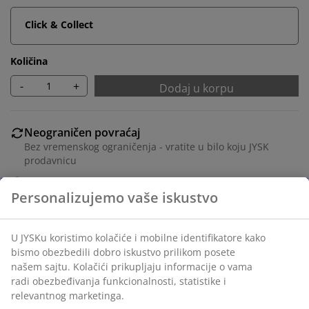
Click & Collect
Količina
-
+
Dodaj u korpu
Neograničen povraćaj
Bez vremenskog ograničenja - vratite u bilo koju JYSK
prodavnicu
Garancija cene
30 dana garancija cene za sve proizvode
Fleksibilne opcije dostave
Brza i jednostavna dostava po vašem izboru
Crni ram za slike 30x40 cm od medijapana sa prednjom
stranom od lagane plastike.