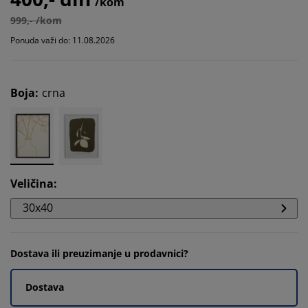
/kom
999,- /kom
Ponuda važi do: 11.08.2026
Boja
:
crna
Veličina
:
30x40
Dostava ili preuzimanje u prodavnici?
Dostava