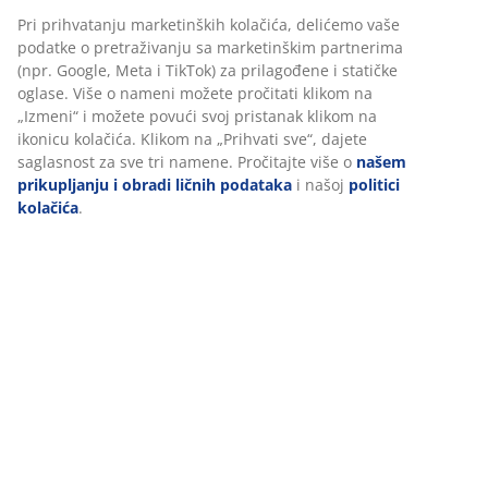
Šifra artikla: 4912369
Tehnički podaci
Personalizujemo vaše iskustvo
U JYSKu koristimo kolačiće i mobilne identifikatore kako bismo
Recenzije
obezbedili dobro iskustvo prilikom posete našem sajtu. Kolačići
prikupljaju informacije o vama radi obezbeđivanja funkcionalnos
(
111
)
statistike i relevantnog marketinga.
Pri prihvatanju marketinških kolačića, delićemo vaše podatke o
Dostava
pretraživanju sa marketinškim partnerima (npr. Google, Meta i
TikTok) za prilagođene i statičke oglase. Više o nameni možete
pročitati klikom na „Izmeni“ i možete povući svoj pristanak kliko
na ikonicu kolačića. Klikom na „Prihvati sve“, dajete saglasnost z
sve tri namene. Pročitajte više o
našem prikupljanju i obradi lič
podataka
i našoj
politici kolačića
.