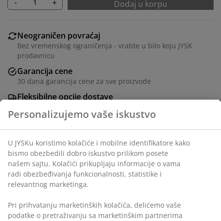
-
+
Dodaj u korpu
Neograničen povraćaj
Bez vremenskog ograničenja - vratite u bilo koju JYSK
prodavnicu
Garancija cene
30 dana garancija cene za sve proizvode
Fleksibilne opcije dostave
Brza i jednostavna dostava po vašem izboru
Šifra artikla: 1759400
Tehnički podaci