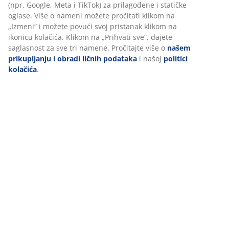
Recenzije
(
19
)
Dostava
Personalizujemo vaše iskustvo
U JYSKu koristimo kolačiće i mobilne identifikatore kako bismo
obezbedili dobro iskustvo prilikom posete našem sajtu. Kolačići
prikupljaju informacije o vama radi obezbeđivanja funkcionalnos
statistike i relevantnog marketinga.
Pri prihvatanju marketinških kolačića, delićemo vaše podatke o
pretraživanju sa marketinškim partnerima (npr. Google, Meta i T
za prilagođene i statičke oglase. Više o nameni možete pročitati
na „Izmeni“ i možete povući svoj pristanak klikom na ikonicu kola
Klikom na „Prihvati sve“, dajete saglasnost za sve tri namene. Pro
više o
našem prikupljanju i obradi ličnih podataka
i našoj
politi
kolačića
.