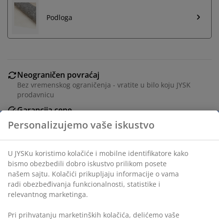
Podloga
Neograničen povraćaj
Bez vremenskog ograničenja - vratite u bilo koju JYSK
prodavnicu
Garancija cene
30 dana garancija cene za sve proizvode
Fleksibilne opcije dostave
Brza i jednostavna dostava po vašem izboru
Šifra artikla: 6512800