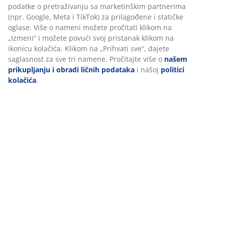
Tehnički podaci
Personalizujemo vaše iskustvo
Recenzije
U JYSKu koristimo kolačiće i mobilne identifikatore kako bismo
(
165
)
obezbedili dobro iskustvo prilikom posete našem sajtu. Kolačići
prikupljaju informacije o vama radi obezbeđivanja
funkcionalnosti, statistike i relevantnog marketinga.
Dostava
Pri prihvatanju marketinških kolačića, delićemo vaše podatke o
pretraživanju sa marketinškim partnerima (npr. Google, Meta i
TikTok) za prilagođene i statičke oglase. Više o nameni možete
pročitati klikom na „Izmeni“ i možete povući svoj pristanak kliko
na ikonicu kolačića. Klikom na „Prihvati sve“, dajete saglasnost z
sve tri namene. Pročitajte više o
našem prikupljanju i obradi
ličnih podataka
i našoj
politici kolačića
.