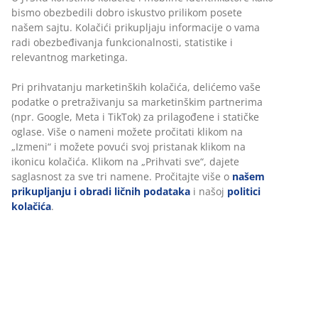
bismo obezbedili dobro iskustvo prilikom posete
našem sajtu. Kolačići prikupljaju informacije o vama
radi obezbeđivanja funkcionalnosti, statistike i
relevantnog marketinga.
Pri prihvatanju marketinških kolačića, delićemo vaše
podatke o pretraživanju sa marketinškim partnerima
(npr. Google, Meta i TikTok) za prilagođene i statičke
oglase. Više o nameni možete pročitati klikom na
„Izmeni“ i možete povući svoj pristanak klikom na
ikonicu kolačića. Klikom na „Prihvati sve“, dajete
saglasnost za sve tri namene. Pročitajte više o
našem
prikupljanju i obradi ličnih podataka
i našoj
politici
kolačića
.