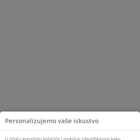
Personalizujemo vaše iskustvo
U JYSKu koristimo kolačiće i mobilne identifikatore kako