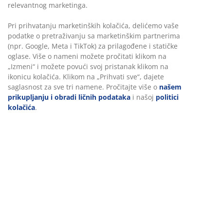
Šifra artikla: 4245204
Tehnički podaci
Personalizujemo vaše iskustvo
Recenzije
(
243
)
U JYSKu koristimo kolačiće i mobilne identifikatore kako bismo
obezbedili dobro iskustvo prilikom posete našem sajtu. Kolačići
prikupljaju informacije o vama radi obezbeđivanja funkcionalnos
O brendu
statistike i relevantnog marketinga.
Pri prihvatanju marketinških kolačića, delićemo vaše podatke o
pretraživanju sa marketinškim partnerima (npr. Google, Meta i
Dostava
TikTok) za prilagođene i statičke oglase. Više o nameni možete
pročitati klikom na „Izmeni“ i možete povući svoj pristanak kliko
ikonicu kolačića. Klikom na „Prihvati sve“, dajete saglasnost za sv