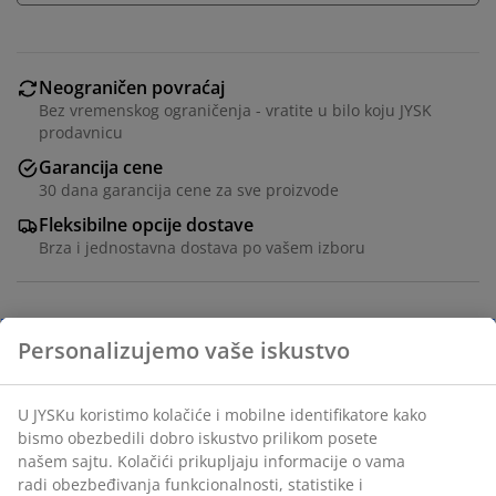
Neograničen povraćaj
Bez vremenskog ograničenja - vratite u bilo koju JYSK
prodavnicu
Garancija cene
30 dana garancija cene za sve proizvode
Fleksibilne opcije dostave
Brza i jednostavna dostava po vašem izboru
Antialergijski jastuk sa vlaknom 50x70 cm sa
jedinstvenim punjenjem od silikoniziranog
poliesterskog paperja (800 g). Meko, lagano
poliestersko paperje zadržava svoj volumen i lako se
protresa. Gusto tkana navlaka od 100% pamučnog
batista smanjuje mogućnost prodora grinja. Periv na
60°C. Sa torbom.