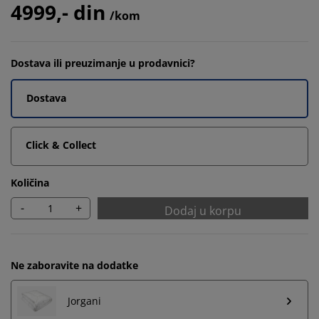
4999,- din
/kom
Dostava ili preuzimanje u prodavnici?
Dostava
Click & Collect
Količina
-
+
Dodaj u korpu
Ne zaboravite na dodatke
Jorgani