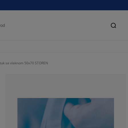
Pretra
stuk sa vlaknom 50x70 STOREN
54.5454545454
9.09090909090