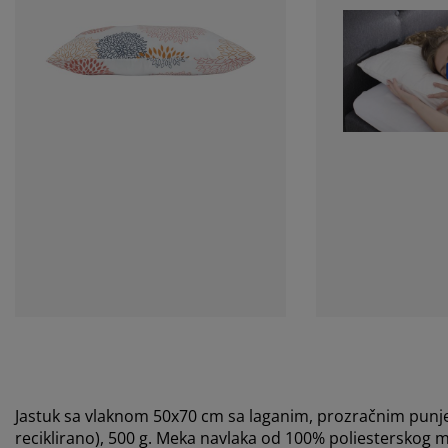
Jastuk sa vlaknom 50x70 cm sa laganim, prozračnim punje
reciklirano), 500 g. Meka navlaka od 100% poliesterskog m