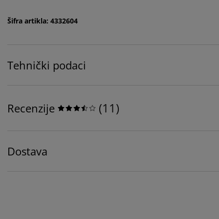
Šifra artikla: 4332604
Tehnički podaci
(
11
)
Recenzije
Dostava