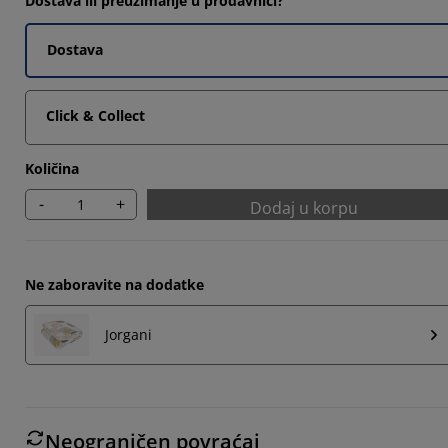
Dostava ili preuzimanje u prodavnici?
Dostava
3637%
Click & Collect
Količina
-
+
Dodaj u korpu
Ne zaboravite na dodatke
Jorgani
Neograničen povraćaj