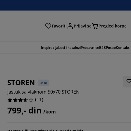
Favoriti
Prijavi se
Pregled korpe
ga
Inspiracija
Leci i katalozi
Prodavnice
B2B
Posao
Kontakt
STOREN
Basic
Jastuk sa vlaknom 50x70 STOREN
(
11
)
799,- din
/kom
5454%
9092%