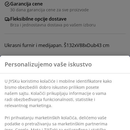
Garancija cene
30 dana garancija cene za sve proizvode
Fleksibilne opcije dostave
Brza i jednostavna dostava po vašem izboru
Ukrasni furnir i medijapan. Š132xV88xDub43 cm
Šifra artikla: 3699007
Uputstvo za montažu
Tehnički podaci
Recenzije
(
702
)