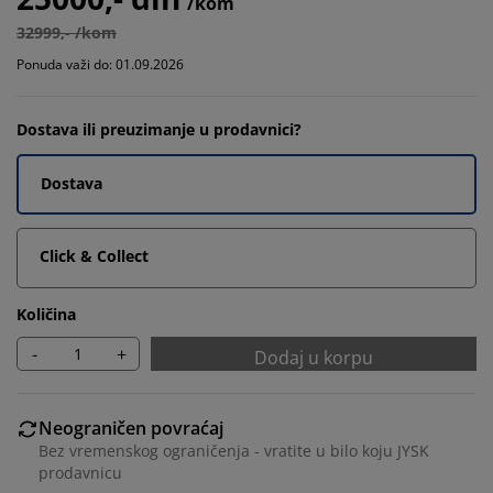
/kom
32999,- /kom
Ponuda važi do: 01.09.2026
Dostava ili preuzimanje u prodavnici?
Dostava
Click & Collect
Količina
-
+
Dodaj u korpu
Neograničen povraćaj
Bez vremenskog ograničenja - vratite u bilo koju JYSK
prodavnicu