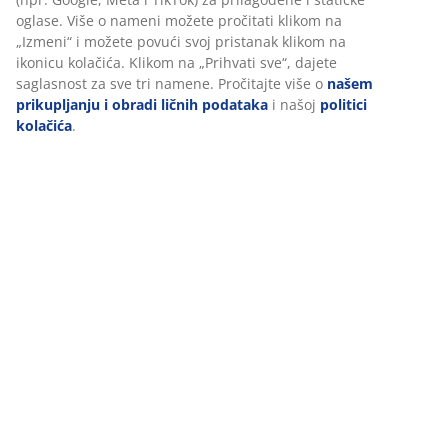
Dostava
Personalizujemo vaše iskustvo
U JYSKu koristimo kolačiće i mobilne identifikatore kako bismo o
dobro iskustvo prilikom posete našem sajtu. Kolačići prikupljaju
informacije o vama radi obezbeđivanja funkcionalnosti, statistike
relevantnog marketinga.
Pri prihvatanju marketinških kolačića, delićemo vaše podatke o
pretraživanju sa marketinškim partnerima (npr. Google, Meta i T
prilagođene i statičke oglase. Više o nameni možete pročitati kl
„Izmeni“ i možete povući svoj pristanak klikom na ikonicu kolačić
Klikom na „Prihvati sve“, dajete saglasnost za sve tri namene. Pro
više o
našem prikupljanju i obradi ličnih podataka
i našoj
politi