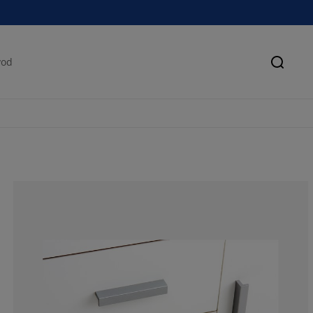
Pretra
64.7619047619
17.14285714285