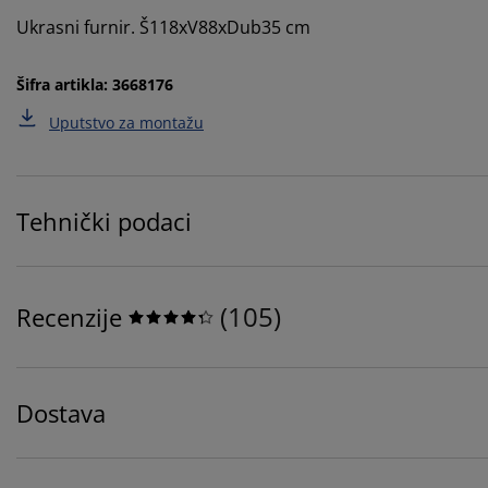
Ukrasni furnir. Š118xV88xDub35 cm
Šifra artikla: 3668176
Uputstvo za montažu
Tehnički podaci
(
105
)
Recenzije
Dostava