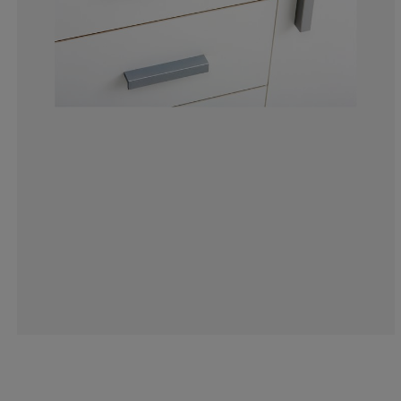
10.47619047619
2.85714285714
4.76190476190