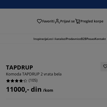
Favoriti
Prijavi se
Pregled korpe
ga
Inspiracija
Leci i katalozi
Prodavnice
B2B
Posao
Kontakt
TAPDRUP
Komoda TAPDRUP 2 vrata bela
(
105
)
11000,- din
/kom
0476%
7142%