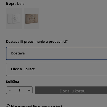
Boja
:
bela
0476%
2857%
4762%
Dostava ili preuzimanje u prodavnici?
Dostava
Click & Collect
Količina
-
+
Dodaj u korpu
Neograničen povraćaj