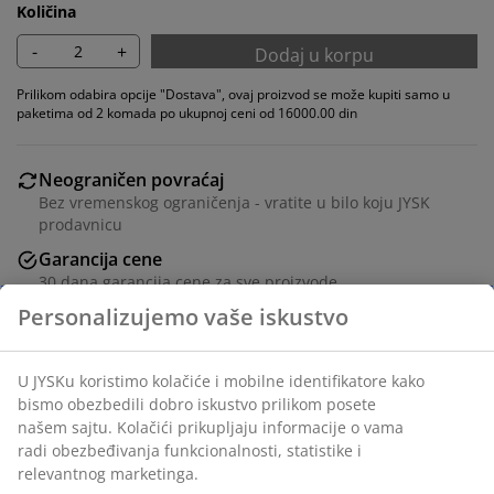
Količina
-
+
Dodaj u korpu
Prilikom odabira opcije "Dostava", ovaj proizvod se može kupiti samo u
paketima od 2 komada po ukupnoj ceni od 16000.00 din
Neograničen povraćaj
Bez vremenskog ograničenja - vratite u bilo koju JYSK
prodavnicu
Garancija cene
30 dana garancija cene za sve proizvode
Fleksibilne opcije dostave
Brza i jednostavna dostava po vašem izboru
Tkanina. Sa rotirajućom bazom od čelika.
Šifra artikla: 3620240