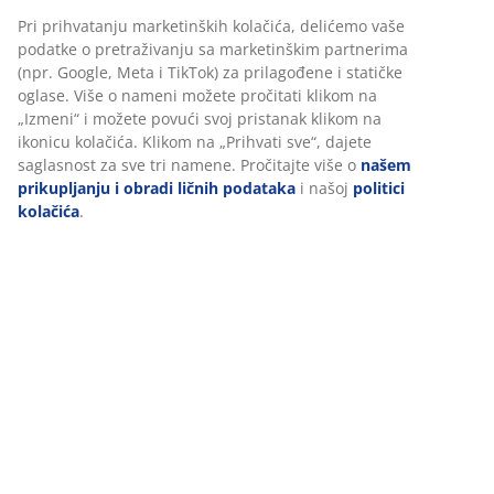
Uputstvo za montažu
Tehnički podaci
Recenzije
(
157
)
Dostava
Personalizujemo vaše iskustvo