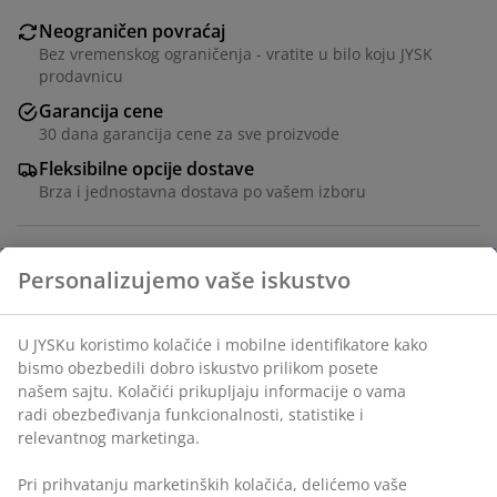
Neograničen povraćaj
Bez vremenskog ograničenja - vratite u bilo koju JYSK
prodavnicu
Garancija cene
30 dana garancija cene za sve proizvode
Fleksibilne opcije dostave
Brza i jednostavna dostava po vašem izboru
Ukrasni furnir i kaljeno staklo. Š100xV186xDub44 cm
Šifra artikla: 3640321
Uputstvo za montažu
Tehnički podaci