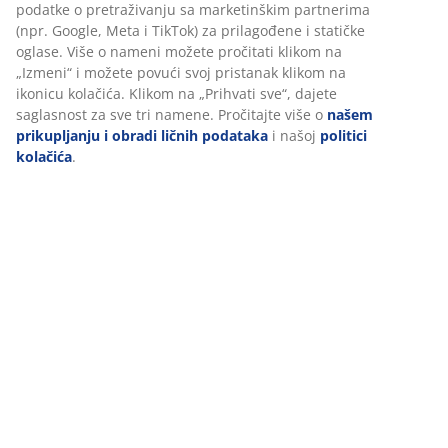
Recenzije
(
11
)
Dostava
Personalizujemo vaše iskustvo
U JYSKu koristimo kolačiće i mobilne identifikatore kako bismo o
dobro iskustvo prilikom posete našem sajtu. Kolačići prikupljaju
informacije o vama radi obezbeđivanja funkcionalnosti, statistike
relevantnog marketinga.
Pri prihvatanju marketinških kolačića, delićemo vaše podatke o
pretraživanju sa marketinškim partnerima (npr. Google, Meta i T