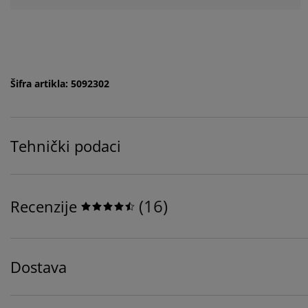
Šifra artikla: 5092302
Tehnički podaci
(
16
)
Recenzije
Dostava