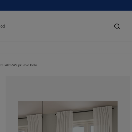
Pretra
x140x245 prljavo bela
62.5%
25%