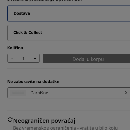
Dostava
Click & Collect
Količina
-
+
Dodaj u korpu
Ne zaboravite na dodatke
Garnišne
Neograničen povraćaj
Bez vremenskog ograničenja - vratite u bilo koju