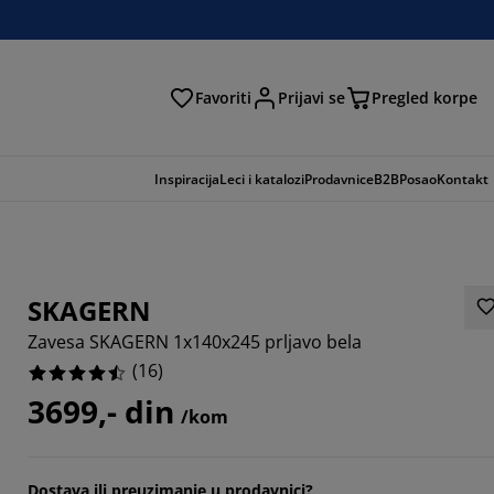
Favoriti
Prijavi se
Pregled korpe
ga
Inspiracija
Leci i katalozi
Prodavnice
B2B
Posao
Kontakt
SKAGERN
Zavesa SKAGERN 1x140x245 prljavo bela
(
16
)
3699,- din
/kom
Dostava ili preuzimanje u prodavnici?