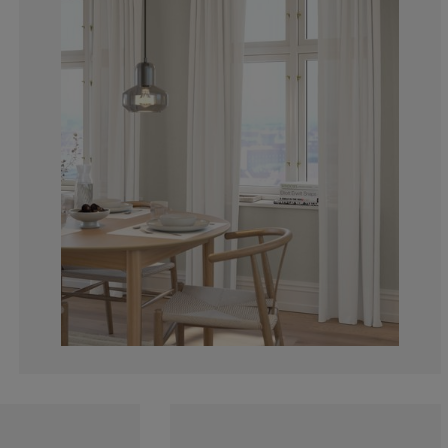
12.5%
0%
0%