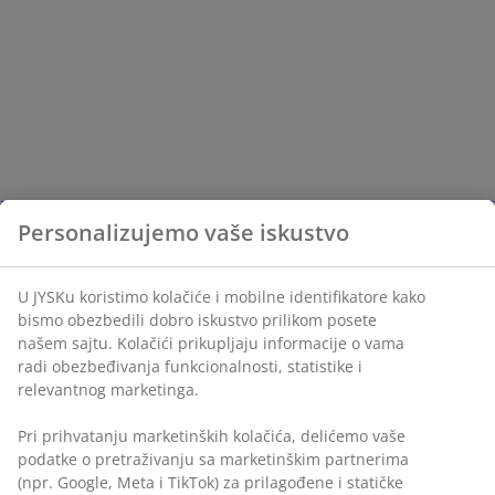
Personalizujemo vaše iskustvo
U JYSKu koristimo kolačiće i mobilne identifikatore kako
bismo obezbedili dobro iskustvo prilikom posete
našem sajtu. Kolačići prikupljaju informacije o vama
radi obezbeđivanja funkcionalnosti, statistike i
relevantnog marketinga.
Pri prihvatanju marketinških kolačića, delićemo vaše
podatke o pretraživanju sa marketinškim partnerima
(npr. Google, Meta i TikTok) za prilagođene i statičke