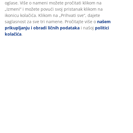
oglase. Više o nameni možete pročitati klikom na
„Izmeni“ i možete povući svoj pristanak klikom na
ikonicu kolačića. Klikom na „Prihvati sve“, dajete
saglasnost za sve tri namene. Pročitajte više o
našem
prikupljanju i obradi ličnih podataka
i našoj
politici
kolačića
.