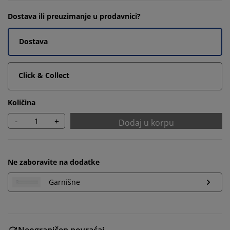
Dostava ili preuzimanje u prodavnici?
Dostava
Click & Collect
Količina
-
+
Dodaj u korpu
Ne zaboravite na dodatke
Garnišne
Neograničen povraćaj