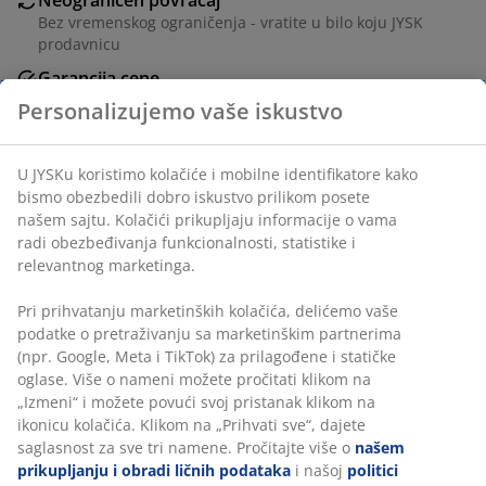
Bez vremenskog ograničenja - vratite u bilo koju JYSK
prodavnicu
Garancija cene
30 dana garancija cene za sve proizvode
Fleksibilne opcije dostave
Brza i jednostavna dostava po vašem izboru
Šifra artikla: 5095051
Tehnički podaci
Personalizujemo vaše iskustvo
U JYSKu koristimo kolačiće i mobilne identifikatore kako bismo
Recenzije
obezbedili dobro iskustvo prilikom posete našem sajtu. Kolačići
(
9
)
prikupljaju informacije o vama radi obezbeđivanja