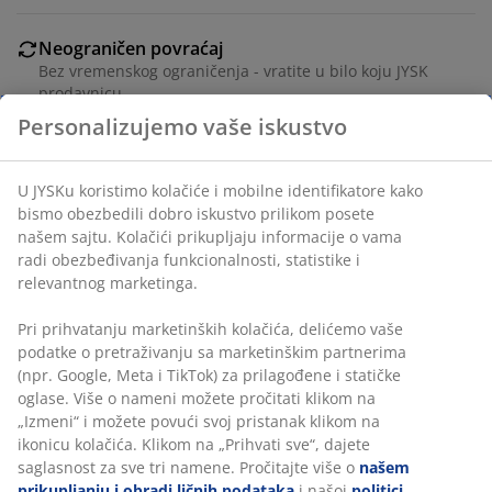
Neograničen povraćaj
Bez vremenskog ograničenja - vratite u bilo koju JYSK
prodavnicu
Personalizujemo vaše iskustvo
Garancija cene
30 dana garancija cene za sve proizvode
Fleksibilne opcije dostave
U JYSKu koristimo kolačiće i mobilne identifikatore kako
Brza i jednostavna dostava po vašem izboru
bismo obezbedili dobro iskustvo prilikom posete
našem sajtu. Kolačići prikupljaju informacije o vama
radi obezbeđivanja funkcionalnosti, statistike i
relevantnog marketinga.
Šifra artikla: 5080035
Pri prihvatanju marketinških kolačića, delićemo vaše
podatke o pretraživanju sa marketinškim partnerima
(npr. Google, Meta i TikTok) za prilagođene i statičke
Tehnički podaci
oglase. Više o nameni možete pročitati klikom na
„Izmeni“ i možete povući svoj pristanak klikom na
ikonicu kolačića. Klikom na „Prihvati sve“, dajete
saglasnost za sve tri namene. Pročitajte više o
našem
Recenzije
prikupljanju i obradi ličnih podataka
i našoj
politici