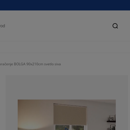
Pretra
mračenje BOLGA 90x210cm svetlo siva
75.68627450980
15.55555555555