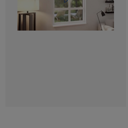
4.183006535947
1.307189542483
3.267973856209