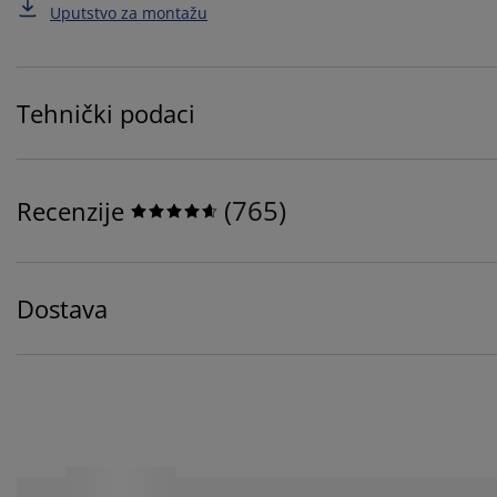
Uputstvo za montažu
Tehnički podaci
(
765
)
Recenzije
Dostava