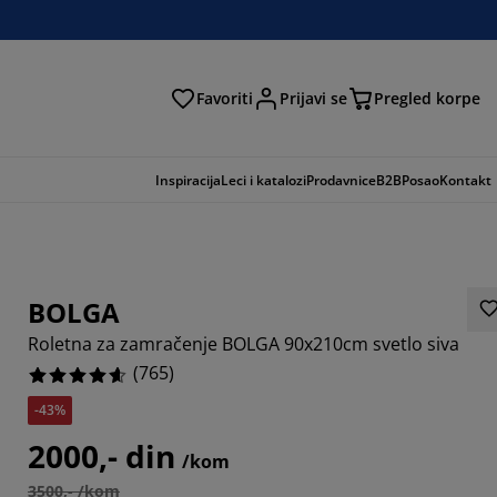
Favoriti
Prijavi se
Pregled korpe
ga
Inspiracija
Leci i katalozi
Prodavnice
B2B
Posao
Kontakt
BOLGA
Roletna za zamračenje BOLGA 90x210cm svetlo siva
(
765
)
-43%
392%
2000,- din
/kom
5555%
3500,- /kom