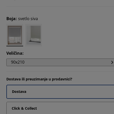
712%
6601%
Boja
:
svetlo siva
1507%
Veličina
:
90x210
Dostava ili preuzimanje u prodavnici?
Dostava
Click & Collect