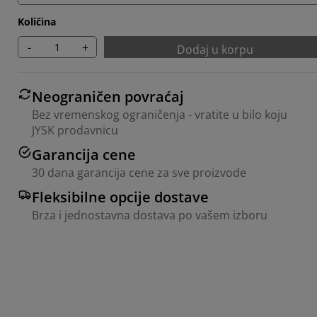
Količina
-
+
Dodaj u korpu
Neograničen povraćaj
Bez vremenskog ograničenja - vratite u bilo koju
JYSK prodavnicu
Garancija cene
30 dana garancija cene za sve proizvode
Fleksibilne opcije dostave
Brza i jednostavna dostava po vašem izboru